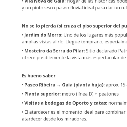
•
Vila Nova de Gaia:
Hogar de las históricas bod
y un pintoresco paseo fluvial ideal para dar un re
No se lo pierda (si cruza el piso superior del pu
•
Jardim do Morro:
Uno de los lugares más popula
amplias vistas al río. Llegue temprano, especialm
•
Mosteiro da Serra do Pilar:
Sitio declarado Pa
ofrece posiblemente la vista más espectacular de 
Es bueno saber
•
Paseo Ribeira → Gaia (planta baja):
aprox. 15
•
Planta superior:
metro (línea D) + peatones
•
Visitas a bodegas de Oporto y catas:
normalm
• El atardecer es el momento ideal para combinar u
atardecer desde los miradores.