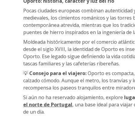
Oporto: historia, carácter y luz del río
Pocas ciudades europeas combinan autenticidad 
medievales, los cimientos románicos y las torres
contemporánea atrevida, mientras que los tradici
puentes de hierro inspirados en la ingeniería de la
Moldeada históricamente por el comercio atlántic
desde el siglo XVIII, la identidad de Oporto es ins
Oporto. Ese legado sigue definiendo la vida cotid
tascas familiares y las cafeterías ribereñas.
💡
Consejo para el viajero:
Oporto es compacta, 
calzado cómodo. Aunque el metro, los tranvías y l
recompensa los paseos tranquilos entre miradores,
Si aún no ha reservado alojamiento, explore
luga
el norte de Portugal
, una base ideal para viaja
de un día.