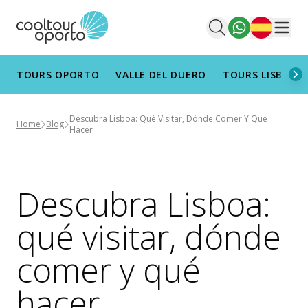
Español
Men
TOURS OPORTO
VALLE DEL DUERO
TOURS LISBOA
Descubra Lisboa: Qué Visitar, Dónde Comer Y Qué
Home
Blog
Hacer
Descubra Lisboa:
qué visitar, dónde
comer y qué
hacer