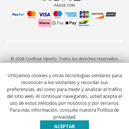
PAGUE CON
© 2026 Cooltour Oporto. Todos los derechos reservados.
Utilizamos cookies y otras tecnologías similares para
RNAAT 309/2015
RNAVT 7055
reconocer a los visitantes y recordar sus
preferencias, así como para medir y analizar el tráfico
del sitio web. Al continuar navegando, usted acepta el
uso de estos métodos por nosotros y por terceros.
Para más información, consulte nuestra Política de
Website co-funded by European Union’s COSME - SMP
privacidad.
programme executed under project ST3ER - ref. 101121592
Desarrollado por
ACEPTAR