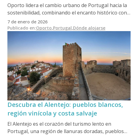
Oporto lidera el cambio urbano de Portugal hacia la
sostenibilidad, combinando el encanto histórico con
la innovación ecológica. Desde hoteles boutique con
7 de enero de 2026
certificaciones ecológicas hasta casas adosadas
Publicado en
:
Oporto
,
Portugal
,
Dónde alojarse
renovadas y refugios junto al río, la ciudad ofrece a
los viajeros conscientes formas elegantes y
responsables de alojarse. Ya sea explorando barrios
sin coches o disfrutando de un jardín en la azotea
con vistas al Duero, Oporto demuestra que la
sostenibilidad y la cultura van de la mano.
Descubra el Alentejo: pueblos blancos,
región vinícola y costa salvaje
El Alentejo es el corazón del turismo lento en
Portugal, una región de llanuras doradas, pueblos