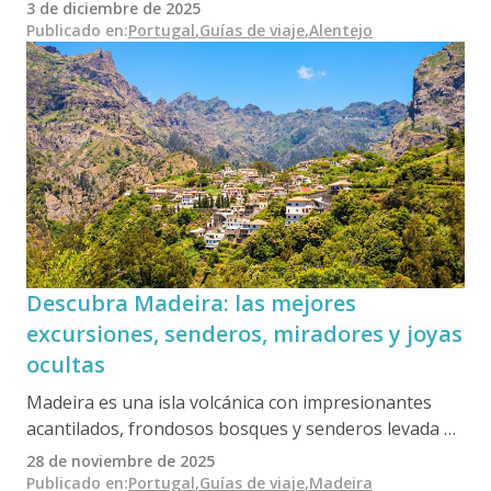
encalados, costas salvajes y profundas tradiciones
3 de diciembre de 2025
rurales. Esta guía destaca los mejores lugares para
Publicado en
:
Portugal
,
Guías de viaje
,
Alentejo
visitar, joyas ocultas, gastronomía, vinos y tours
seleccionados para ayudarle a experimentar el
Alentejo en su forma más auténtica.
Descubra Madeira: las mejores
excursiones, senderos, miradores y joyas
ocultas
Madeira es una isla volcánica con impresionantes
acantilados, frondosos bosques y senderos levada de
primera categoría, que ofrece algunos de los
28 de noviembre de 2025
paisajes más espectaculares de Portugal. Esta guía
Publicado en
:
Portugal
,
Guías de viaje
,
Madeira