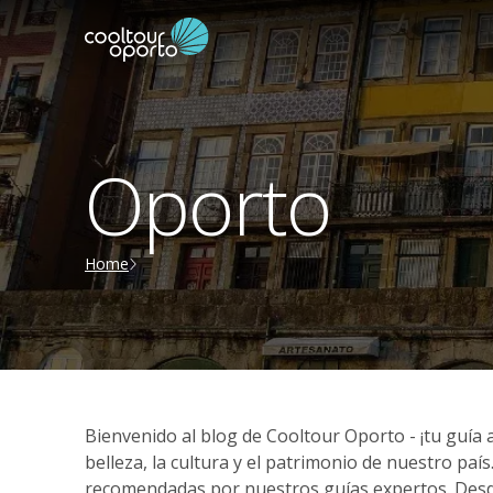
Oporto
Home
Bienvenido al blog de Cooltour Oporto - ¡tu guía 
belleza, la cultura y el patrimonio de nuestro paí
recomendadas por nuestros guías expertos. Desde e