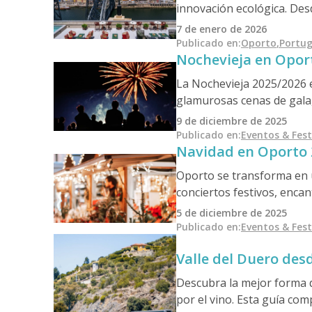
innovación ecológica. Des
refugios junto al río, la 
7 de enero de 2026
sea explorando barrios si
Publicado en
:
Oporto
,
Portug
Nochevieja en Oporto
que la sostenibilidad y la 
La Nochevieja 2025/2026 e
glamurosas cenas de gala, 
fiestas, cenas, eventos y 
9 de diciembre de 2025
Publicado en
:
Eventos & Fest
Navidad en Oporto 2
Oporto se transforma en u
conciertos festivos, encan
ayudará a descubrir los m
5 de diciembre de 2025
la aplicación Cooltour Op
Publicado en
:
Eventos & Fest
Valle del Duero des
Descubra la mejor forma d
por el vino. Esta guía co