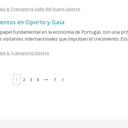
experiencia que mejor se adapte a su estilo de viaje.
iaje & Transporte
,
Valle del Duero
,
Oporto
ientos en Oporto y Gaia
papel fundamental en la economía de Portugal, con una prós
 visitantes internacionales que impulsan el crecimiento. Est
n Oporto, desde hoteles de lujo hasta apartamentos con en
ximo de su estancia.
iaje & Transporte
,
Oporto
1
2
3
4
7
More pages