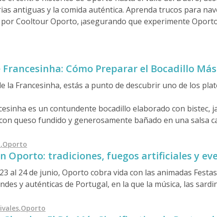
storias antiguas y la comida auténtica. Aprenda trucos para 
 por Cooltour Oporto, ¡asegurando que experimente Oport
e Francesinha: Cómo Preparar el Bocadillo Má
e la Francesinha, estás a punto de descubrir uno de los plat
cesinha es un contundente bocadillo elaborado con bistec, ja
o con queso fundido y generosamente bañado en una salsa ca
ante y diferente a cualquier otro bocadillo que hayas proba
o
,
Oporto
n Oporto: tradiciones, fuegos artificiales y ev
23 al 24 de junio, Oporto cobra vida con las animadas Festas
des y auténticas de Portugal, en la que la música, las sardin
uero, los coloridos martillos de plástico y las plantas de albaha
as tradiciones paganas de verano como en la celebración cat
ivales
,
Oporto