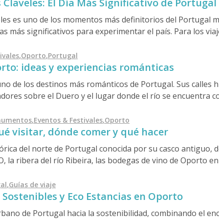
 Claveles: El Día Más Significativo de Portugal
n, gastronomía, música y comunidad en una celebración única 
 aire libre, los desconocidos celebran juntos y las tradicion
eles es uno de los momentos más definitorios del Portugal mo
ar de artificiales.
as más significativos para experimentar el país. Para los via
n que no está diseñada para el turismo, sino profundamente
ivales
,
Oporto
,
Portugal
rto: ideas y experiencias románticas
o de los destinos más románticos de Portugal. Sus calles hi
iradores sobre el Duero y el lugar donde el río se encuentra 
ara las parejas que desean celebrar el Día de San Valentín
numentos
,
Eventos & Festivales
,
Oporto
é visitar, dónde comer y qué hacer
órica del norte de Portugal conocida por su casco antiguo, 
la ribera del río Ribeira, las bodegas de vino de Oporto en
ero. La guía describe los principales lugares de interés, la
 excursiones de un día y consejos prácticos para quienes vis
al
,
Guías de viaje
 Sostenibles y Eco Estancias en Oporto
rbano de Portugal hacia la sostenibilidad, combinando el enc