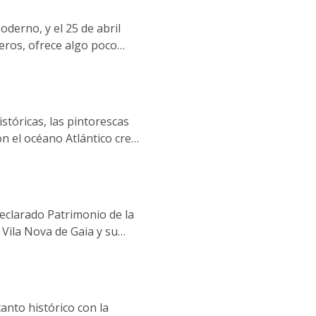
que abarca toda la ciudad,
es de Oporto se sienten
derno, y el 25 de abril
jeros, ofrece algo poco
 enraizada en la identidad
stóricas, las pintorescas
con el océano Atlántico crean
 de una manera especial y
declarado Patrimonio de la
 Vila Nova de Gaia y su
 gastronomía que hay que
itan la ciudad por primera
anto histórico con la