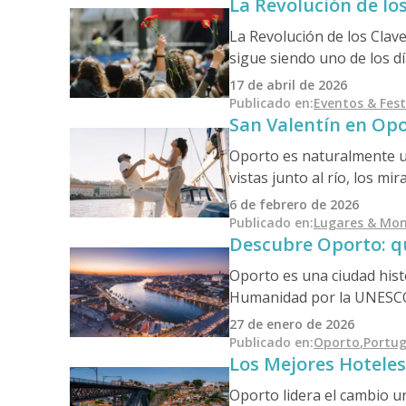
La Revolución de los
la fiesta combina religió
donde los vecinos cenan al
La Revolución de los Clav
genuinamente vivas, en lug
sigue siendo uno de los dí
frecuente: una celebració
17 de abril de 2026
nacional.
Publicado en
:
Eventos & Fest
San Valentín en Opo
Oporto es naturalmente un
vistas junto al río, los m
una atmósfera atemporal p
6 de febrero de 2026
memorable.
Publicado en
:
Lugares & Mo
Descubre Oporto: qu
Oporto es una ciudad hist
Humanidad por la UNESCO, 
proximidad al valle del Du
27 de enero de 2026
probar, los miradores, las
Publicado en
:
Oporto
,
Portug
Los Mejores Hoteles
vez.
Oporto lidera el cambio u