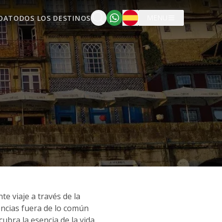
Español
MENU
OA
TODOS LOS DESTINOS
e viaje a través de la
iencias fuera de lo común
ubra la esencia de la vida