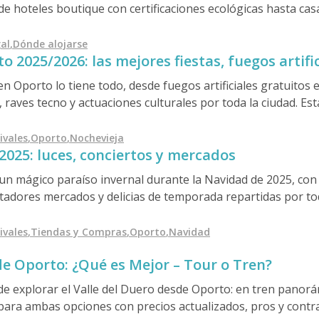
de hoteles boutique con certificaciones ecológicas hasta ca
ciudad ofrece a los viajeros conscientes formas elegantes y r
n coches o disfrutando de un jardín en la azotea con vistas
al
,
Dónde alojarse
 2025/2026: las mejores fiestas, fuegos artifi
cultura van de la mano.
n Oporto lo tiene todo, desde fuegos artificiales gratuitos 
raves tecno y actuaciones culturales por toda la ciudad. Est
consejos de expertos.
ivales
,
Oporto
,
Nochevieja
025: luces, conciertos y mercados
n mágico paraíso invernal durante la Navidad de 2025, con
tadores mercados y delicias de temporada repartidas por toda
ejores eventos, mercados y tiendas locales, además de conse
orto y auténticos sabores navideños en nuestros tours gas
ivales
,
Tiendas y Compras
,
Oporto
,
Navidad
de Oporto: ¿Qué es Mejor – Tour o Tren?
e explorar el Valle del Duero desde Oporto: en tren panorá
mpara ambas opciones con precios actualizados, pros y contra