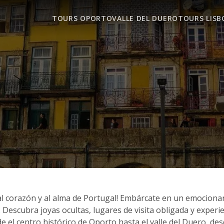
TOURS OPORTO
VALLE DEL DUERO
TOURS LISB
al corazón y al alma de Portugal! Embárcate en un emocionant
s. Descubra joyas ocultas, lugares de visita obligada y exper
l centro histórico de Oporto hasta el valle del Duero, desc