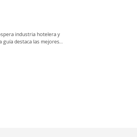
pera industria hotelera y
a guía destaca las mejores
canto, para ayudar a los