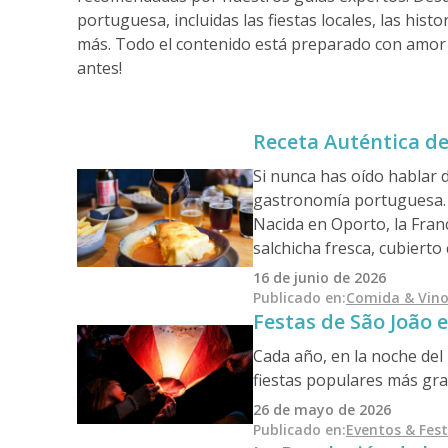
portuguesa, incluidas las fiestas locales, las hi
más. Todo el contenido está preparado con amor
antes!
Receta Auténtica d
Si nunca has oído hablar d
gastronomía portuguesa.
Nacida en Oporto, la Fran
salchicha fresca, cubiert
Es contundente, reconfort
16 de junio de 2026
Publicado en
:
Comida & Vin
Festas de São João e
Cada año, en la noche del 
fiestas populares más gran
artificiales sobre el río D
26 de mayo de 2026
Arraigada tanto en antigu
Publicado en
:
Eventos & Fest