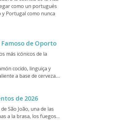
navegar como un portugués
o y Portugal como nunca
s Famoso de Oporto
os más icónicos de la
món cocido, linguiça y
liente a base de cerveza.
do.
entos de 2026
 de São João, una de las
as a la brasa, los fuegos
ca llenan las calles.
ólica de San Juan Bautista,