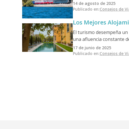
para ayudarle a elegir la 
14 de agosto de 2025
Publicado en
:
Consejos de V
Los Mejores Alojam
El turismo desempeña un 
una afluencia constante de
opciones de alojamiento e
17 de junio de 2025
viajeros a disfrutar al má
Publicado en
:
Consejos de V