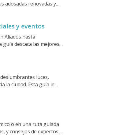
sas adosadas renovadas y
esponsables de alojarse. Ya
 al Duero, Oporto demuestra
ciales y eventos
en Aliados hasta
a guía destaca las mejores
 deslumbrantes luces,
 la ciudad. Esta guía le
jos de expertos a través de
tronómicos.
mico o en una ruta guiada
s, y consejos de expertos,