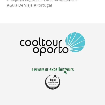
#
Guía De Viaje
#
Portugal