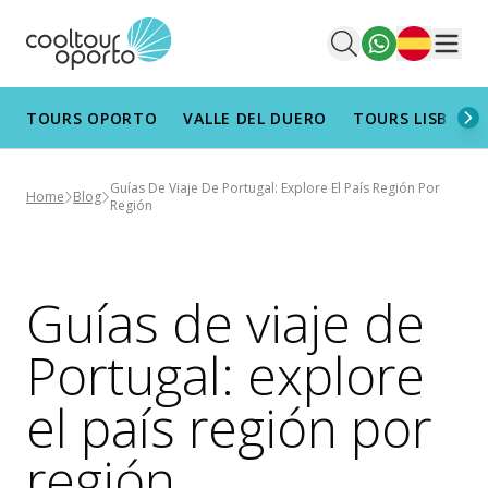
Español
Men
TOURS OPORTO
VALLE DEL DUERO
TOURS LISBOA
Guías De Viaje De Portugal: Explore El País Región Por
Home
Blog
Región
Guías de viaje de
Portugal: explore
el país región por
región