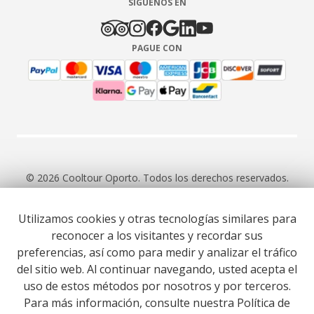
SÍGUENOS EN
PAGUE CON
© 2026 Cooltour Oporto. Todos los derechos reservados.
Utilizamos cookies y otras tecnologías similares para
RNAAT 309/2015
RNAVT 7055
reconocer a los visitantes y recordar sus
preferencias, así como para medir y analizar el tráfico
del sitio web. Al continuar navegando, usted acepta el
uso de estos métodos por nosotros y por terceros.
Para más información, consulte nuestra Política de
Website co-funded by European Union’s COSME - SMP