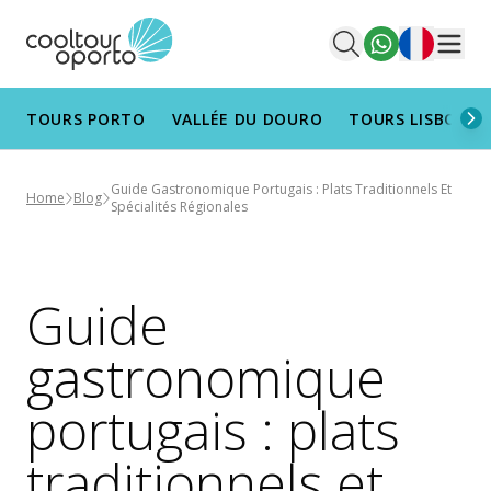
Français
Men
TOURS PORTO
VALLÉE DU DOURO
TOURS LISBONN
Guide Gastronomique Portugais : Plats Traditionnels Et
Home
Blog
Spécialités Régionales
Guide
gastronomique
portugais : plats
traditionnels et