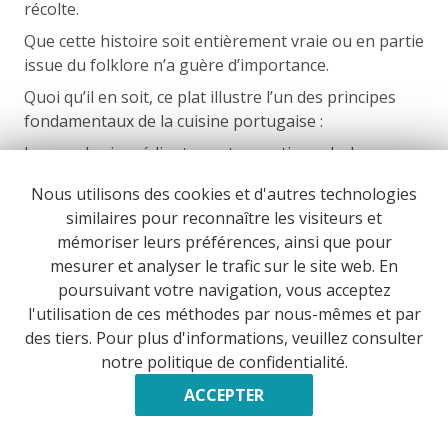
récolte.
Que cette histoire soit entièrement vraie ou en partie
issue du folklore n’a guère d’importance.
Quoi qu’il en soit, ce plat illustre l’un des principes
fondamentaux de la cuisine portugaise :
lorsque les ingrédients sont exceptionnels, la
générosité l’emporte sur la complexité.
Nous utilisons des cookies et d'autres technologies
Cela vaut-il le déplacement ? Oui. Surtout dans le
similaires pour reconnaître les visiteurs et
nord du Portugal.
mémoriser leurs préférences, ainsi que pour
mesurer et analyser le trafic sur le site web. En
poursuivant votre navigation, vous acceptez
l'utilisation de ces méthodes par nous-mêmes et par
Polvo à Lagareiro : le plat qui fait changer d’avis
des tiers. Pour plus d'informations, veuillez consulter
sur le poulpe
notre politique de confidentialité.
De nombreux voyageurs arrivent au Portugal
ACCEPTER
convaincus qu’ils n’aiment pas le poulpe.
Beaucoup repartent en se demandant pourquoi