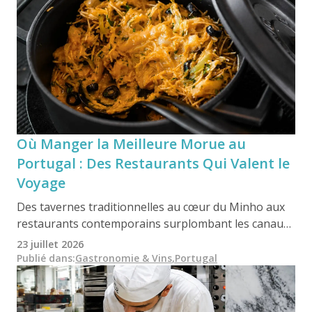
Où Manger la Meilleure Morue au
Portugal : Des Restaurants Qui Valent le
Voyage
Des tavernes traditionnelles au cœur du Minho aux
restaurants contemporains surplombant les canaux
d'Aveiro, la morue reste l'un des ingrédients les plus
23 juillet 2026
emblématiques de la gastronomie portugaise. En
Publié dans
:
Gastronomie & Vins
,
Portugal
réalité, de nombreux Portugais parcourent des
centaines de kilomètres uniquement pour savourer
leur plat de morue préféré dans un restaurant bien