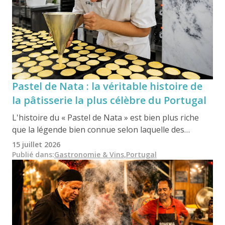
précis.
Pastel de Nata : la véritable histoire de
la pâtisserie la plus célèbre du Portugal
L'histoire du « Pastel de Nata » est bien plus riche
que la légende bien connue selon laquelle des
moines du monastère des Hiéronymites de Lisbonne
15 juillet 2026
auraient utilisé des jaunes d'œufs restants : son
Publié dans
:
Gastronomie & Vins
,
Portugal
histoire s'étend sur trois siècles, marquée par un
livre de recettes royal, des bouleversements
politiques qui ont failli faire disparaître la recette, et
l'héritage durable d'une boulangerie familiale qui
continue de préserver jalousement sa version