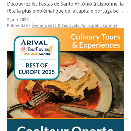
Découvrez les Festas de Santo António à Lisbonne, la
fête la plus emblématique de la capitale portugaise.
Défilés, mariages populaires, concerts et sardines
2 juin 2025
grillées animent les quartiers historiques tout au
Publié dans
:
Événements & Festivals
,
Portugal
,
Lisbonne
long du mois de juin.