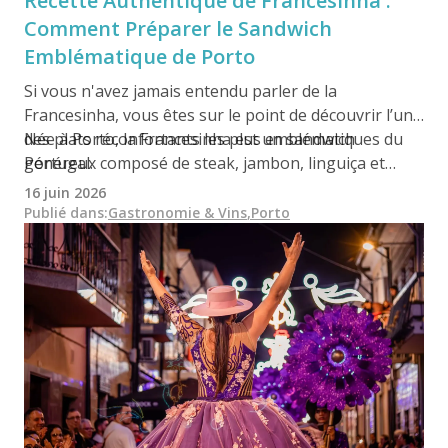
Recette Authentique de Francesinha :
Comment Préparer le Sandwich
Emblématique de Porto
Si vous n'avez jamais entendu parler de la
Francesinha, vous êtes sur le point de découvrir l’un
des plats réconfortants les plus emblématiques du
Née à Porto, la Francesinha est un sandwich
Portugal.
généreux composé de steak, jambon, linguiça et
saucisse fraîche, recouvert de fromage fondu et
16 juin 2026
généreusement nappé d’une sauce chaude à base de
Publié dans
:
Gastronomie & Vins
,
Porto
bière. Copieuse, gourmande et unique, elle ne
ressemble à aucun autre sandwich.