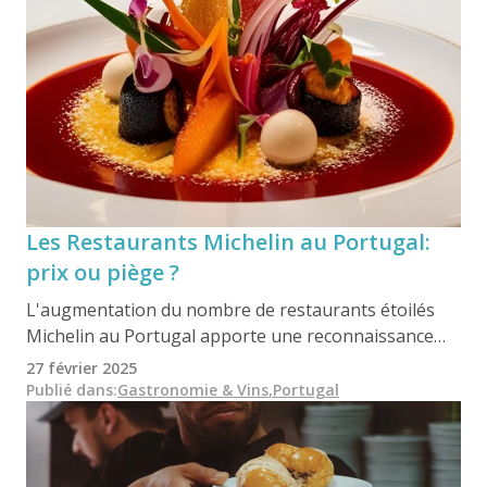
Les Restaurants Michelin au Portugal:
prix ou piège ?
L'augmentation du nombre de restaurants étoilés
Michelin au Portugal apporte une reconnaissance
internationale, mais suscite également des
27 février 2025
inquiétudes quant à l'authenticité de la gastronomie
Publié dans
:
Gastronomie & Vins
,
Portugal
portugaise. Bien que le Guide Michelin symbolise le
prestige, il peut imposer des restrictions qui
éloignent les chefs de la tradition au profit de