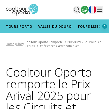
Français
Men
TOURS PORTO
VALLÉE DU DOURO
TOURS LISBONN
Cooltour Oporto Remporte Le Prix Arival 2025 Pour Les
Home
Blog
Circuits Et Expériences Gastronomiques
Cooltour Oporto
remporte le Prix
Arival 2025 pour
les Circuits et