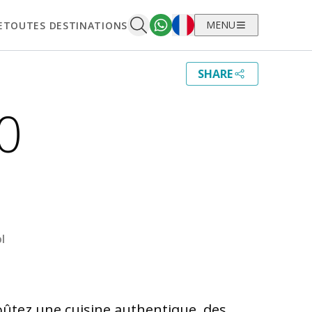
Français
MENU
E
TOUTES DESTINATIONS
SHARE
0
l
Goûtez une cuisine authentique, des