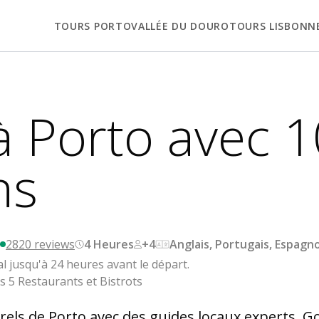
TOURS PORTO
VALLÉE DU DOURO
TOURS LISBONN
à Porto avec 1
ns
2820
reviews
4 Heures
+4
Anglais, Portugais, Espagno
jusqu'à 24 heures avant le départ.
 5 Restaurants et Bistrots
turels de Porto avec des guides locaux experts. 