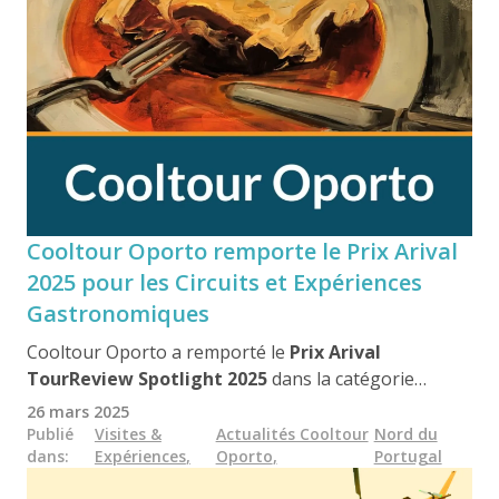
Cooltour Oporto remporte le Prix Arival
2025 pour les Circuits et Expériences
Gastronomiques
Cooltour Oporto a remporté le
Prix Arival
TourReview Spotlight 2025
dans la catégorie
Meilleur d’Europe en Circuits et Expériences
26 mars 2025
Gastronomiques
, reconnaissant son excellence
Publié
Visites &
Actualités Cooltour
Nord du
dans
:
Expériences
,
Oporto
,
Portugal
dans le tourisme culinaire. Ce prix indépendant et
basé sur les évaluations des voyageurs, met en avant