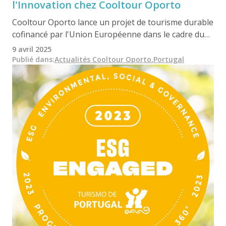
l'Innovation chez Cooltour Oporto
Cooltour Oporto lance un projet de tourisme durable
cofinancé par l'Union Européenne dans le cadre du
programme ST3ER. Offrant des expériences
9 avril 2025
écologiques à travers le Portugal, l'initiative inclut
Publié dans
:
Actualités Cooltour Oporto
,
Portugal
des activités uniques telles que des promenades en
bateau solaire, des balades à vélo et en e-bike, ainsi
que des recommandations de voyage basées sur l'IA,
conçues pour promouvoir un tourisme responsable
et soutenir les entreprises locales.