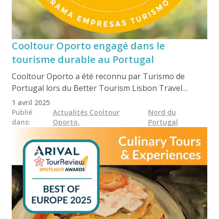
Cooltour Oporto engagé dans le
tourisme durable au Portugal
Cooltour Oporto a été reconnu par Turismo de
Portugal lors du Better Tourism Lisbon Travel
Market 2025 pour son engagement en faveur du
1 avril 2025
développement durable. Cette reconnaissance met
Publié
Actualités Cooltour
Nord du
dans
:
Oporto
,
Portugal
en avant notre participation active au programme
Empresas Turismo 360° ESG et à l'initiative Ser
Turismo Sustentável dans le Porto et le Nord du
Portugal. Nos efforts continus incluent des pratiques
de tourisme responsable, des transports
écologiques, la réduction des déchets et des
initiatives d'impact social.