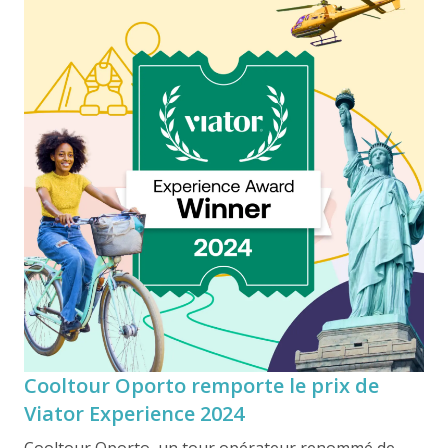
l’engagement de l’entreprise à offrir des expériences
gastronomiques authentiques et de haute qualité à
Porto et au Nord du Portugal. Avec des distinctions
précédentes comme le
Viator Experience Award
,
Cooltour Oporto continue de se démarquer en tant
que référence en tourisme culturel et
gastronomique.
Cooltour Oporto remporte le prix de
Viator Experience 2024