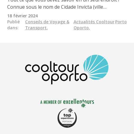
Connue sous le nom de Cidade Invicta (ville
invaincue), Porto a remporté des prix prestigieux,
18 février 2024
notamment celui de la meilleure destination
Publié
Conseils de Voyage &
Actualités Cooltour
Porto
dans
:
Transport
,
Oporto
,
européenne en 2014 et, en 2022, celui de la meilleure
destination urbaine au monde et de la ville de l'année
lors des Food and Travel Reader Awards.