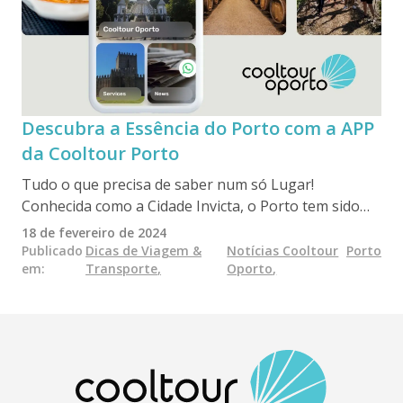
Descubra a Essência do Porto com a APP
da Cooltour Porto
Tudo o que precisa de saber num só Lugar!
Conhecida como a Cidade Invicta, o Porto tem sido
distinguido com prestigiados prémios, incluindo o de
18 de fevereiro de 2024
Melhor Destino Europeu em 2014 e, em 2022, o de
Publicado
Dicas de Viagem &
Notícias Cooltour
Porto
em
:
Transporte
,
Oporto
,
Melhor Cidade Destino do Mundo e Cidade do Ano
nos Food and Travel Reader Awards.