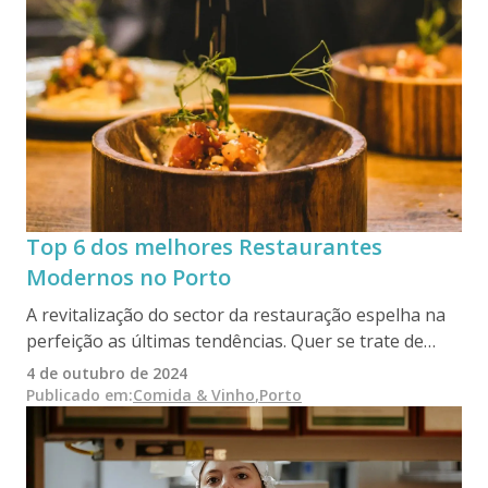
Top 6 dos melhores Restaurantes
Modernos no Porto
A revitalização do sector da restauração espelha na
perfeição as últimas tendências. Quer se trate de
reutilizar edifícios abandonados ou de criar novos
4 de outubro de 2024
espaços de vanguarda, todos os pormenores -
Publicado em
:
Comida & Vinho
,
Porto
design, temas, iluminação e funcionalidade - nos
convidam a experimentar estes estabelecimentos
intrigantes que cativam e envolvem todos os nossos