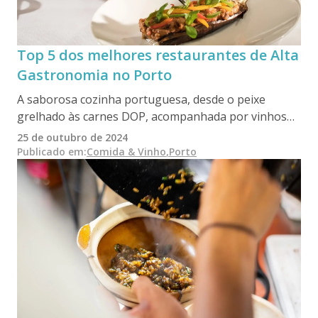
Top 5 dos melhores restaurantes de Alta
Gastronomia no Porto
A saborosa cozinha portuguesa, desde o peixe
grelhado às carnes DOP, acompanhada por vinhos
de renome, torna cada refeição memorável. O Porto
25 de outubro de 2024
oferece restaurantes premiados e aclamados
Publicado em
:
Comida & Vinho
,
Porto
internacionalmente, liderados por chefes visionários.