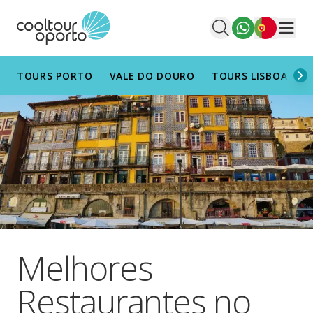
Português
Men
TOURS PORTO
VALE DO DOURO
TOURS LISBOA
T
Melhores
Restaurantes no