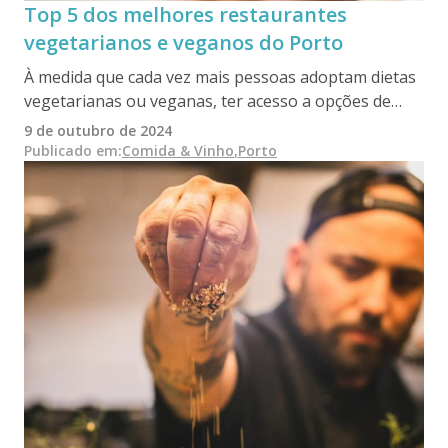
Top 5 dos melhores restaurantes
vegetarianos e veganos do Porto
À medida que cada vez mais pessoas adoptam dietas
vegetarianas ou veganas, ter acesso a opções de
refeições mais leves e saudáveis torna-se cada vez
9 de outubro de 2024
mais importante. Quer já seja vegetariano, vegan ou
Publicado em
:
Comida & Vinho
,
Porto
esteja apenas a explorar o estilo de vida, o Porto tem
uma variedade de restaurantes onde pode saborear
pratos saborosos, nutritivos e gratificantes. Vamos
dar uma olhadela a alguns dos locais que pode
descobrir.