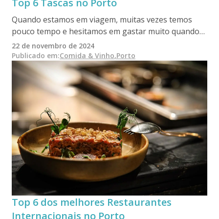
Top 6 Tascas no Porto
Quando estamos em viagem, muitas vezes temos
pouco tempo e hesitamos em gastar muito quando
jantamos fora. É por isso que a comida de rua
22 de novembro de 2024
oferece uma solução cómoda e económica. No Porto,
Publicado em
:
Comida & Vinho
,
Porto
uma variedade de petiscos, ou “petiscos”, pode ser
encontrada nas acolhedoras tabernas da cidade,
conhecidas localmente como “tascas”, cada uma
oferecendo os seus próprios sabores e aromas
distintos.
Top 6 dos melhores Restaurantes
Internacionais no Porto