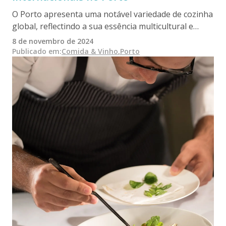
O Porto apresenta uma notável variedade de cozinha
global, reflectindo a sua essência multicultural e
tornando mais fácil do que nunca desfrutar de
8 de novembro de 2024
sabores de topo para todos os gostos. À medida que
Publicado em
:
Comida & Vinho
,
Porto
a cena culinária evolui, não há necessidade de viajar
para o estrangeiro para encontrar ingredientes para
pratos internacionais ou experimentar culturas
diferentes.