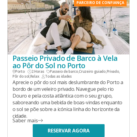
PARCEIRO DE CONFIANÇA
Passeio Privado de Barco à Vela
ao Pôr do Sol no Porto
Porto
2 Horas
Passeio de barco
,
Cruzeiro guiado
,
Privado
,
Pôr do sol
,
Relax
Todas as idades
Aprecie o pôr do sol mais deslumbrante do Porto a
bordo de um veleiro privado. Navegue pelo rio
Douro e pela costa atlântica com o seu grupo,
saboreando uma bebida de boas-vindas enquanto
o sol se põe sobre a icónica linha do horizonte da
cidade.
Saber mais
RESERVAR AGORA