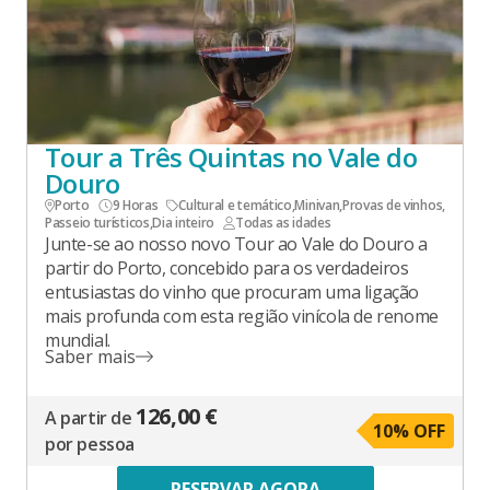
Tour a Três Quintas no Vale do
Douro
Porto
9 Horas
Cultural e temático
,
Minivan
,
Provas de vinhos
,
Passeio turísticos
,
Dia inteiro
Todas as idades
Junte-se ao nosso novo Tour ao Vale do Douro a
partir do Porto, concebido para os verdadeiros
entusiastas do vinho que procuram uma ligação
mais profunda com esta região vinícola de renome
mundial.
Saber mais
126,00 €
A partir de
10
% OFF
por pessoa
RESERVAR AGORA