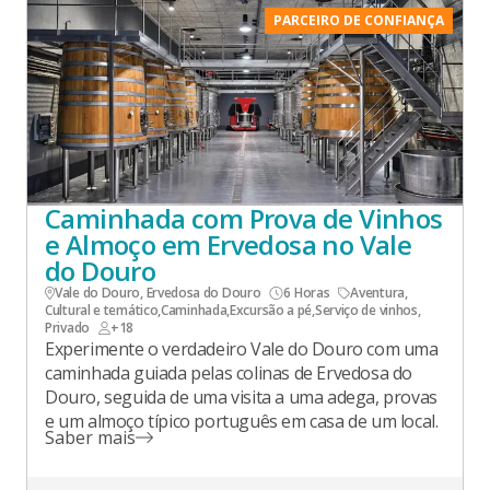
PARCEIRO DE CONFIANÇA
Caminhada com Prova de Vinhos
e Almoço em Ervedosa no Vale
do Douro
Vale do Douro, Ervedosa do Douro
6 Horas
Aventura
,
Cultural e temático
,
Caminhada
,
Excursão a pé
,
Serviço de vinhos
,
Privado
+18
Experimente o verdadeiro Vale do Douro com uma
caminhada guiada pelas colinas de Ervedosa do
Douro, seguida de uma visita a uma adega, provas
e um almoço típico português em casa de um local.
Saber mais