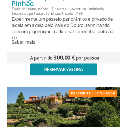
Pinhão
Vale do Douro, Pinhão
5 Horas
Aventura
,
Caminhada
,
Excursão a pé
,
Passeio turísticos
,
Privado
+6
Experimente um passeio panorâmico e privado de
aldeia em aldeia pelo Vale do Douro, terminando
com um piquenique tradicional com vinho junto ao
rio.
Saber mais
300,00 €
A partir de
por pessoa
RESERVAR AGORA
PARCEIRO DE CONFIANÇA