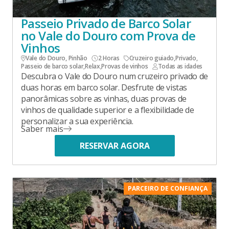
Passeio Privado de Barco Solar
no Vale do Douro com Prova de
Vinhos
Vale do Douro, Pinhão
2 Horas
Cruzeiro guiado
,
Privado
,
Passeio de barco solar
,
Relax
,
Provas de vinhos
Todas as idades
Descubra o Vale do Douro num cruzeiro privado de
duas horas em barco solar. Desfrute de vistas
panorâmicas sobre as vinhas, duas provas de
vinhos de qualidade superior e a flexibilidade de
personalizar a sua experiência.
Saber mais
RESERVAR AGORA
PARCEIRO DE CONFIANÇA