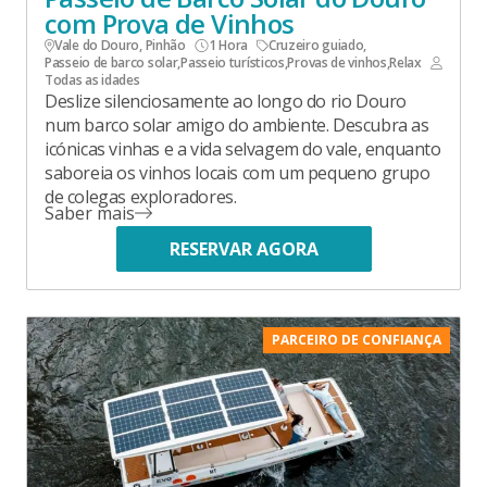
com Prova de Vinhos
Vale do Douro, Pinhão
1 Hora
Cruzeiro guiado
,
Passeio de barco solar
,
Passeio turísticos
,
Provas de vinhos
,
Relax
Todas as idades
Deslize silenciosamente ao longo do rio Douro
num barco solar amigo do ambiente. Descubra as
icónicas vinhas e a vida selvagem do vale, enquanto
saboreia os vinhos locais com um pequeno grupo
de colegas exploradores.
Saber mais
RESERVAR AGORA
PARCEIRO DE CONFIANÇA