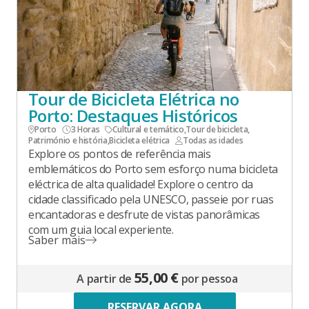
Tour de Bicicleta Elétrica no
Porto: Destaques Históricos
Porto
3 Horas
Cultural e temático
,
Tour de bicicleta
,
Património e história
,
Bicicleta elétrica
Todas as idades
Explore os pontos de referência mais
emblemáticos do Porto sem esforço numa bicicleta
eléctrica de alta qualidade! Explore o centro da
cidade classificado pela UNESCO, passeie por ruas
encantadoras e desfrute de vistas panorâmicas
com um guia local experiente.
Saber mais
55,00 €
A partir de
por pessoa
RESERVAR AGORA