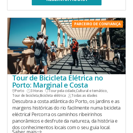
PARCEIRO DE CONFIANÇA
Tour de Bicicleta Elétrica no
Porto: Marginal e Costa
Porto
3 Horas
Tour pela cidade
,
Cultural e temático
,
Tour de bicicleta
,
Bicicleta elétrica
Todas as idades
Descubra a costa atlântica do Porto, os jardins e as
margens históricas do rio facilmente numa bicicleta
eléctrica! Percorra os caminhos ribeirinhos
panorâmicos e desfrute da natureza, da história e
dos conhecimentos locais com o seu guia local.
Saber mais