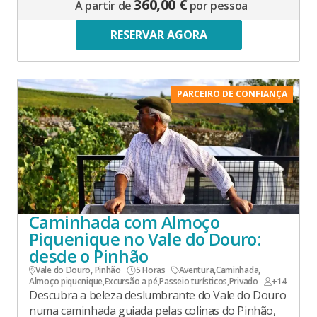
360,00 €
A partir de
por pessoa
RESERVAR AGORA
PARCEIRO DE CONFIANÇA
Caminhada com Almoço
Piquenique no Vale do Douro:
desde o Pinhão
Vale do Douro, Pinhão
5 Horas
Aventura
,
Caminhada
,
Almoço piquenique
,
Excursão a pé
,
Passeio turísticos
,
Privado
+14
Descubra a beleza deslumbrante do Vale do Douro
numa caminhada guiada pelas colinas do Pinhão,