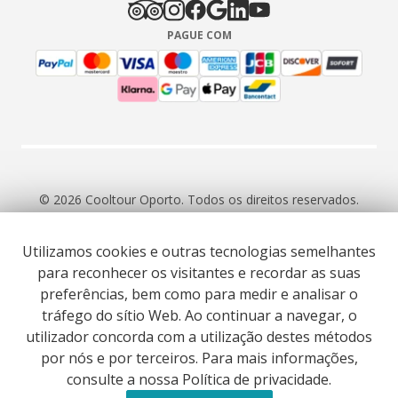
PAGUE COM
© 2026 Cooltour Oporto. Todos os direitos reservados.
Utilizamos cookies e outras tecnologias semelhantes
RNAAT 309/2015
RNAVT 7055
para reconhecer os visitantes e recordar as suas
preferências, bem como para medir e analisar o
tráfego do sítio Web. Ao continuar a navegar, o
utilizador concorda com a utilização destes métodos
por nós e por terceiros. Para mais informações,
Website co-funded by European Union’s COSME - SMP
consulte a nossa Política de privacidade.
programme executed under project ST3ER - ref. 101121592