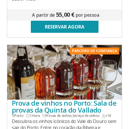
55,00 €
A partir de
por pessoa
RESERVAR AGORA
PARCEIRO DE CONFIANÇA
Prova de vinhos no Porto: Sala de
provas da Quinta do Vallado
Porto
1 Hora
Provas de vinhos
,
Serviço de vinhos
+18
Descubra os vinhos icónicos do Vale do Douro sem
sair do Porto. Entre no coração da Ribeira e