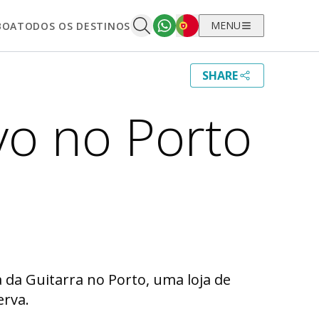
Português
MENU
BOA
TODOS OS DESTINOS
SHARE
vo no Porto
da Guitarra no Porto, uma loja de
erva.