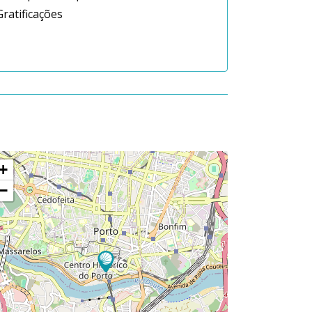
Gratificações
+
−