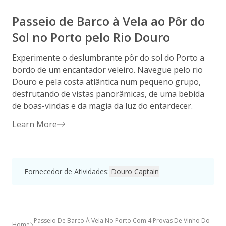
Passeio de Barco à Vela ao Pôr do
Sol no Porto pelo Rio Douro
Experimente o deslumbrante pôr do sol do Porto a
D
bordo de um encantador veleiro. Navegue pelo rio
v
Douro e pela costa atlântica num pequeno grupo,
s
desfrutando de vistas panorâmicas, de uma bebida
b
de boas-vindas e da magia da luz do entardecer.
s
Learn More
Fornecedor de Atividades
:
Douro Captain
Passeio De Barco À Vela No Porto Com 4 Provas De Vinho Do
Home