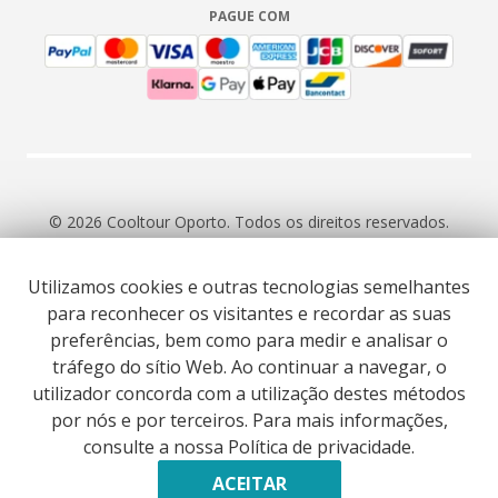
PAGUE COM
© 2026 Cooltour Oporto. Todos os direitos reservados.
Utilizamos cookies e outras tecnologias semelhantes
RNAAT 309/2015
RNAVT 7055
para reconhecer os visitantes e recordar as suas
preferências, bem como para medir e analisar o
tráfego do sítio Web. Ao continuar a navegar, o
utilizador concorda com a utilização destes métodos
por nós e por terceiros. Para mais informações,
Website co-funded by European Union’s COSME - SMP
consulte a nossa Política de privacidade.
programme executed under project ST3ER - ref. 101121592
Desenvolvido por
ACEITAR