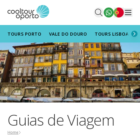
Português
Men
TOURS PORTO
VALE DO DOURO
TOURS LISBOA
T
Guias de Viagem
Home