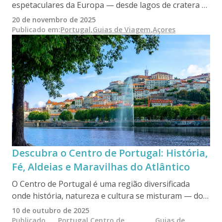
espetaculares da Europa — desde lagos de cratera e
vales termais a falésias, cascatas e vida selvagem
20 de novembro de 2025
oceânica. Explore os melhores locais para visitar, os
Publicado em
:
Portugal
,
Guias de Viagem
,
Açores
melhores trilhos, passeios imperdíveis e os
destaques de cada uma das nove ilhas.
Descubra o Centro de Portugal: História,
Fé, Aldeias e Maravilhas do Atlântico
O Centro de Portugal é uma região diversificada
onde história, natureza e cultura se misturam — dos
castelos e universidades às praias, montanhas e
10 de outubro de 2025
rotas de peregrinação. Estende-se de Aveiro à Serra
Publicado
Portugal
,
Centro de
Guias de