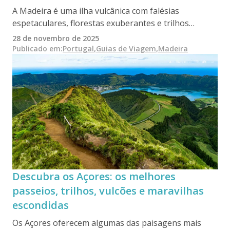
A Madeira é uma ilha vulcânica com falésias
espetaculares, florestas exuberantes e trilhos
levadas de classe mundial, oferecendo algumas das
28 de novembro de 2025
paisagens mais deslumbrantes de Portugal. Este
Publicado em
:
Portugal
,
Guias de Viagem
,
Madeira
guia destaca as melhores caminhadas, miradouros,
piscinas naturais, aldeias, experiências
gastronómicas e aventuras inesquecíveis na ilha.
Descubra os Açores: os melhores
passeios, trilhos, vulcões e maravilhas
escondidas
Os Açores oferecem algumas das paisagens mais