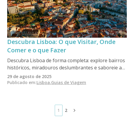
parques naturais extensos fazem deste destino um
local de diversidade e encanto excepcionais.
Descubra Lisboa: O que Visitar, Onde
Comer e o que Fazer
Descubra Lisboa de forma completa: explore bairros
históricos, miradouros deslumbrantes e saboreie a
gastronomia típica da cidade. Conheça os melhores
29 de agosto de 2025
restaurantes, viva experiências de Fado e siga
Publicado em
:
Lisboa
,
Guias de Viagem
roteiros de 1, 2 ou 3 dias. Reserve tours exclusivos da
Cooltour Oporto e aproveite excursões a Sintra,
Cascais e Ericeira para uma viagem inesquecível.
1
2