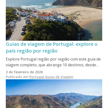
Guias de viagem de Portugal: explore o
país região por região
Explore Portugal região por região com este guia de
viagem completo, que abrange 10 destinos, desde
cidades históricas e paisagens vinícolas a regiões
2 de fevereiro de 2026
costeiras e ilhas atlânticas. Descubra o que ver, onde
Publicado em
:
Portugal
,
Guias de Viagem
comer, ideias de itinerários, passeios de um dia e
dicas práticas de viagem para planear uma viagem
equilibrada e significativa por Portugal.