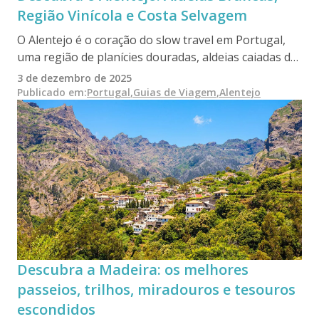
Região Vinícola e Costa Selvagem
O Alentejo é o coração do slow travel em Portugal,
uma região de planícies douradas, aldeias caiadas de
branco, costas selvagens e tradições rurais
3 de dezembro de 2025
profundas. Este guia destaca os melhores locais para
Publicado em
:
Portugal
,
Guias de Viagem
,
Alentejo
visitar, joias escondidas, gastronomia, vinhos e
passeios organizados para o ajudar a conhecer o
Alentejo na sua forma mais autêntica.
Descubra a Madeira: os melhores
passeios, trilhos, miradouros e tesouros
escondidos