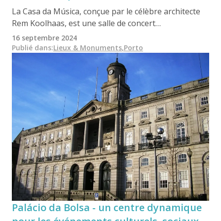
La Casa da Música, conçue par le célèbre architecte
Rem Koolhaas, est une salle de concert
emblématique de Porto, inaugurée en 2005. Ce
16 septembre 2024
bâtiment innovant comprend deux auditoriums
Publié dans
:
Lieux & Monuments
,
Porto
principaux et divers espaces culturels, ce qui en fait
une plaque tournante pour les événements
artistiques, musicaux et éducatifs.
Palácio da Bolsa - un centre dynamique