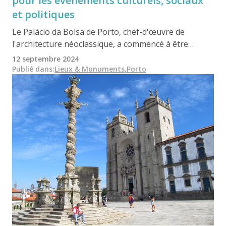
pour les événements culturels, sociaux
et politiques
Le Palácio da Bolsa de Porto, chef-d'œuvre de
l'architecture néoclassique, a commencé à être
construit en 1842, avec la contribution de plusieurs
12 septembre 2024
architectes de renom au fil des ans. Aujourd'hui, il
Publié dans
:
Lieux & Monuments
,
Porto
sert de centre culturel, avec l'opulente salle arabe et
des œuvres d'art exquises comme la table de la salle
des portraits, réalisée par Zeferino José Pinto.