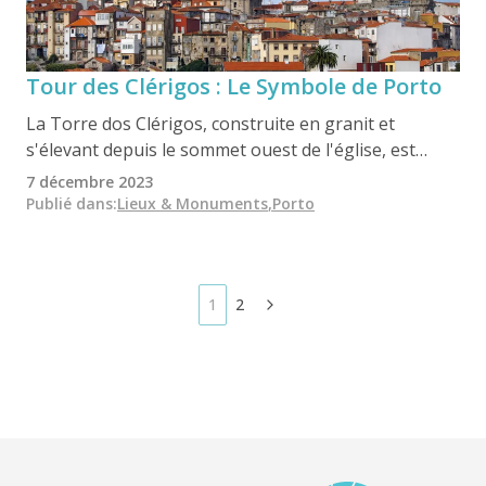
Tour des Clérigos : Le Symbole de Porto
La Torre dos Clérigos, construite en granit et
s'élevant depuis le sommet ouest de l'église, est
considérée comme l'un des points de repère de la
7 décembre 2023
ville. Elle mesure 75 mètres de haut au total. Sa
Publié dans
:
Lieux & Monuments
,
Porto
construction a débuté en 1732 et s'est achevée en
1763. Cette tour, qui fait partie du complexe de
l'église Clérigos, est un chef-d'œuvre baroque du
milieu du XVIIIe siècle attribué à Nicolau Nasoni.
1
2