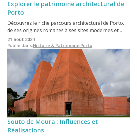
Explorer le patrimoine architectural de
Porto
Découvrez le riche parcours architectural de Porto,
de ses origines romanes à ses sites modernes et
avant-gardistes. Découvrez comment les structures
21 août 2024
emblématiques de la ville racontent une histoire
Publié dans
:
Histoire & Patrimoine
,
Porto
riche en histoire et en innovation contemporaine.
Souto de Moura : Influences et
Réalisations