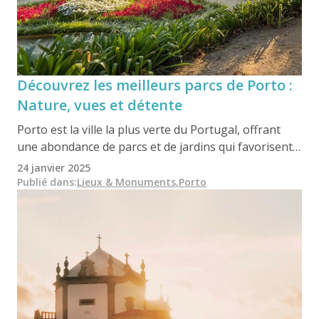
Découvrez les meilleurs parcs de Porto :
Nature, vues et détente
Porto est la ville la plus verte du Portugal, offrant
une abondance de parcs et de jardins qui favorisent
le bien-être et la durabilité environnementale. Du
24 janvier 2025
vaste parc de la ville aux jardins romantiques du
Publié dans
:
Lieux & Monuments
,
Porto
Palais de Cristal, les espaces verts de Porto allient
beauté naturelle et patrimoine culturel. Découvrez
ces lieux de retraite paisibles et faites l'expérience de
l'harmonie parfaite entre la nature et la vie urbaine.