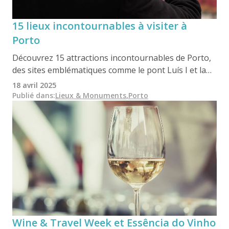
15 lieux incontournables à visiter à
Porto
Découvrez 15 attractions incontournables de Porto,
des sites emblématiques comme le pont Luís I et la
Livraria Lello aux joyaux cachés comme le point de
18 avril 2025
vue Vitória et le quartier artistique de Bombarda.
Publié dans
:
Lieux & Monuments
,
Porto
Explorez la richesse de la culture, de l'histoire et de la
gastronomie de la ville grâce à des photos
époustouflantes et à des informations locales.
Wine & Travel Week et Essência do Vinho