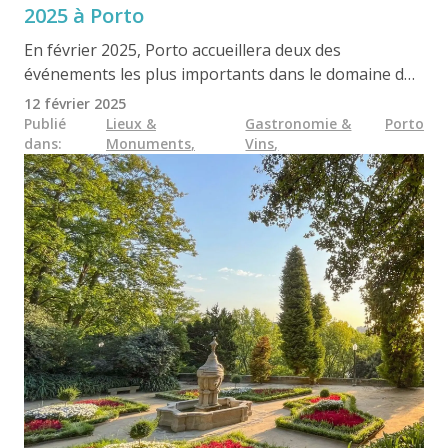
2025 à Porto
En février 2025, Porto accueillera deux des
événements les plus importants dans le domaine du
vin et de l'oenotourisme :
Wine & Travel Week
et
12 février 2025
Essência do Vinho
. Pendant une semaine entière, la
Publié
Lieux &
Gastronomie &
Porto
dans
:
Monuments
,
Vins
,
ville devient l'épicentre mondial de l'oenotourisme,
réunissant producteurs, experts et amateurs de vin
dans l'emblématique P
alácio da Bolsa
. Avec plus de
4
000 vins à déguster
, des masterclasses exclusives et
des possibilités de réseautage, c'est un événement
incontournable pour les amateurs de vin et les
professionnels du secteur.