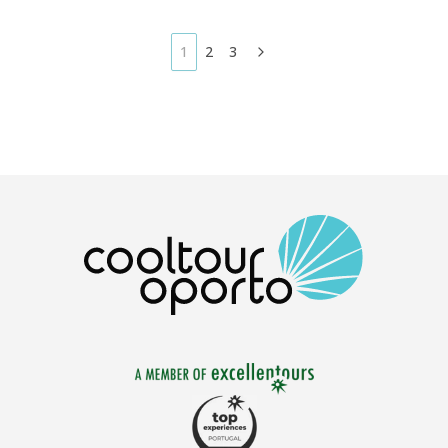
mettent tous en valeur le terroir et le savoir-faire
uniques de la région. Un must pour les amateurs de
1
2
3
vin.