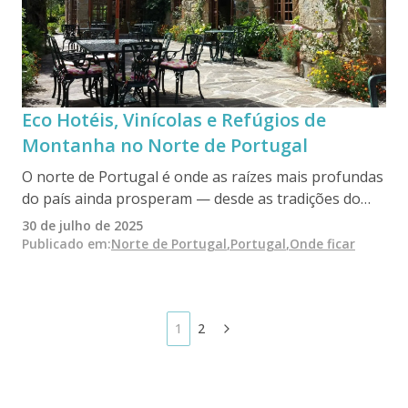
Eco Hotéis, Vinícolas e Refúgios de
Montanha no Norte de Portugal
O norte de Portugal é onde as raízes mais profundas
do país ainda prosperam — desde as tradições do
vinho verde do Minho até à beleza acidentada do
30 de julho de 2025
Parque Nacional da Peneda-Gerês. Nesta região
Publicado em
:
Norte de Portugal
,
Portugal
,
Onde ficar
intocada, hotéis ecológicos, vinhas sustentáveis e
retiros fora da rede oferecem aos viajantes uma
forma autêntica e de baixo impacto de explorar
montanhas, rios e aldeias centenárias longe do
1
2
turismo de massa.