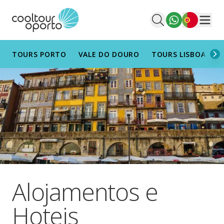
Português
Men
TOURS PORTO
VALE DO DOURO
TOURS LISBOA
T
Alojamentos e
Hoteis