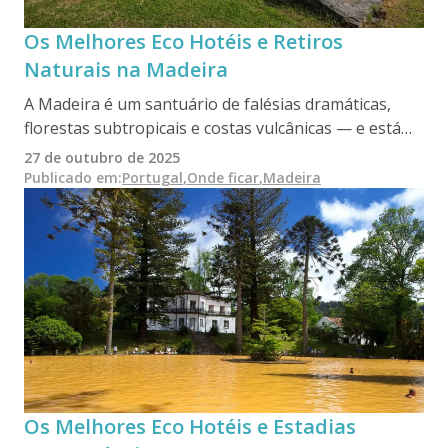
Os Melhores Eco Hotéis e Retiros
Naturais na Madeira
A Madeira é um santuário de falésias dramáticas,
florestas subtropicais e costas vulcânicas — e está
rapidamente a tornar-se líder em turismo
27 de outubro de 2025
sustentável. Desde alojamentos ecológicos
Publicado em
:
Portugal
,
Onde ficar
,
Madeira
adjacentes à Laurisilva a hotéis boutique com vista
para o mar e design de impacto zero, esta ilha
paradisíaca oferece aos viajantes conscientes uma
combinação única de conforto, conservação e beleza
selvagem.
Os Melhores Eco Hotéis e Estadias