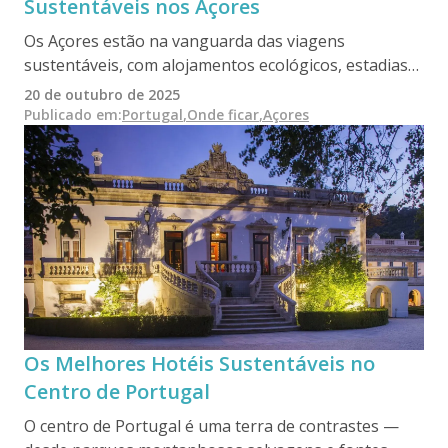
Sustentáveis nos Açores
Os Açores estão na vanguarda das viagens
sustentáveis, com alojamentos ecológicos, estadias
em quintas biológicas e pensões alimentadas por
20 de outubro de 2025
energia geotérmica, situadas entre picos vulcânicos e
Publicado em
:
Portugal
,
Onde ficar
,
Açores
lagos esmeralda. Desde passeios para observação de
baleias a hotéis com certificação Biosfera, este
remoto arquipélago atlântico oferece aos amantes
da natureza a oportunidade de explorar um dos
ambientes mais intocados da Europa — de forma
responsável e regenerativa.
Os Melhores Hotéis Sustentáveis no
Centro de Portugal
O centro de Portugal é uma terra de contrastes —