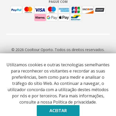
PAGUE COM
© 2026 Cooltour Oporto. Todos os direitos reservados.
Utilizamos cookies e outras tecnologias semelhantes
RNAAT 309/2015
RNAVT 7055
para reconhecer os visitantes e recordar as suas
preferências, bem como para medir e analisar o
tráfego do sítio Web. Ao continuar a navegar, o
utilizador concorda com a utilização destes métodos
por nós e por terceiros. Para mais informações,
Website co-funded by European Union’s COSME - SMP
consulte a nossa Política de privacidade.
programme executed under project ST3ER - ref. 101121592
Desenvolvido por
ACEITAR