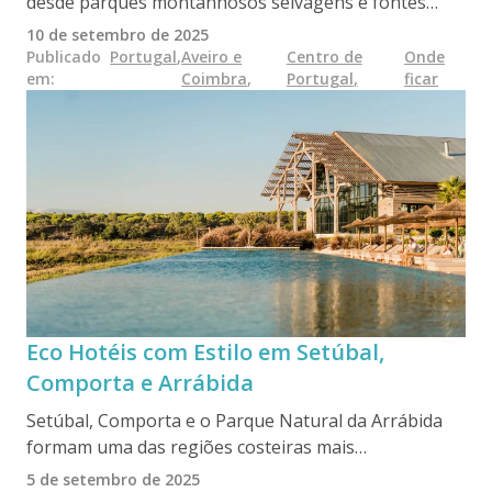
desde parques montanhosos selvagens e fontes
termais a cidades medievais e praias atlânticas — e
10 de setembro de 2025
os seus hotéis ecológicos refletem essa mesma
Publicado
Portugal
,
Aveiro e
Centro de
Onde
em
:
Coimbra
,
Portugal
,
ficar
diversidade. Sejam eles situados em aldeias de xisto
ou em quintas biológicas, estes alojamentos
sustentáveis oferecem uma alternativa tranquila ao
turismo de massa, enraizada na cultura local, na
natureza e nos valores do turismo lento.
Eco Hotéis com Estilo em Setúbal,
Comporta e Arrábida
Setúbal, Comporta e o Parque Natural da Arrábida
formam uma das regiões costeiras mais
encantadoras de Portugal — onde a sustentabilidade
5 de setembro de 2025