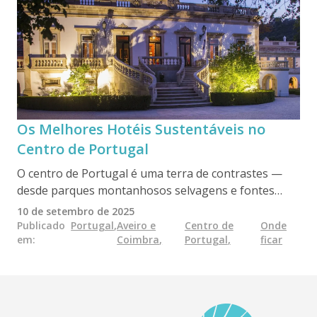
Os Melhores Hotéis Sustentáveis no
Centro de Portugal
O centro de Portugal é uma terra de contrastes —
desde parques montanhosos selvagens e fontes
termais a cidades medievais e praias atlânticas — e
10 de setembro de 2025
os seus hotéis ecológicos refletem essa mesma
Publicado
Portugal
,
Aveiro e
Centro de
Onde
em
:
Coimbra
,
Portugal
,
ficar
diversidade. Sejam eles situados em aldeias de xisto
ou em quintas biológicas, estes alojamentos
sustentáveis oferecem uma alternativa tranquila ao
turismo de massa, enraizada na cultura local, na
natureza e nos valores do turismo lento.