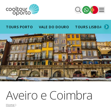
Português
Men
TOURS PORTO
VALE DO DOURO
TOURS LISBOA
T
Aveiro e Coimbra
Home