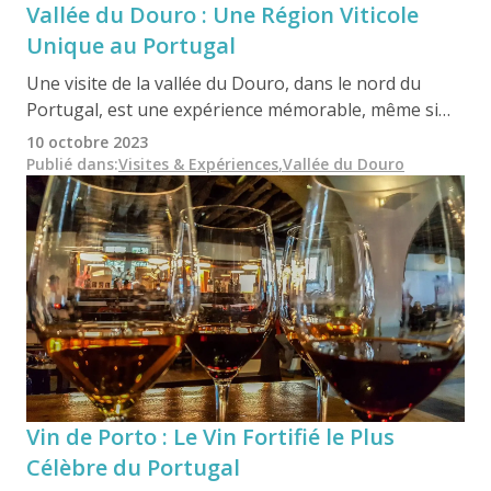
Vallée du Douro : Une Région Viticole
Unique au Portugal
Une visite de la vallée du Douro, dans le nord du
Portugal, est une expérience mémorable, même si
vous n'êtes pas un expert en vin. La vallée du Douro
10 octobre 2023
est un lieu qui mérite d'être rappelé, photographié et
Publié dans
:
Visites & Expériences
,
Vallée du Douro
filmé.
Vin de Porto : Le Vin Fortifié le Plus
Célèbre du Portugal