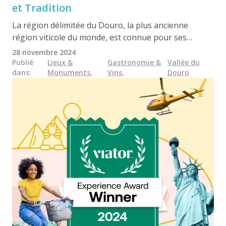
et Tradition
La région délimitée du Douro, la plus ancienne
région viticole du monde, est connue pour ses
paysages époustouflants et ses vins exceptionnels.
28 novembre 2024
Outre l'emblématique Porto, elle propose plusieurs
Publié
Lieux &
Gastronomie &
Vallée du
dans
:
Monuments
,
Vins
,
Douro
vins DOC - des rouges robustes, des blancs
croquants et le célèbre Moscatel do Douro - qui
mettent tous en valeur le terroir et le savoir-faire
uniques de la région. Un must pour les amateurs de
vin.