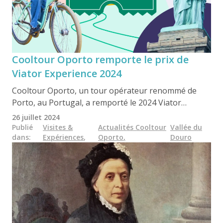
Cooltour Oporto remporte le prix de
Viator Experience 2024
Cooltour Oporto, un tour opérateur renommé de
Porto, au Portugal, a remporté le 2024 Viator
Experience Award pour la troisième année
26 juillet 2024
consécutive. Cette reconnaissance met en lumière
Publié
Visites &
Actualités Cooltour
Vallée du
dans
:
Expériences
,
Oporto
,
Douro
leurs exceptionnels circuits en petits groupes dans la
vallée du Douro, offrant des expériences
personnalisées comprenant des visites de vignobles,
des dégustations de vins, des déjeuners traditionnels
et des excursions en bateau. L'entreprise familiale
continue d'exceller dans la mise en valeur de la
beauté et de la culture de ce site classé au patrimoine
mondial de l'UNESCO.