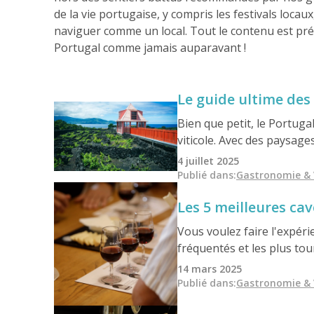
de la vie portugaise, y compris les festivals locau
naviguer comme un local. Tout le contenu est pré
Portugal comme jamais auparavant !
Le guide ultime des 
Bien que petit, le Portug
viticole. Avec des paysage
l'Atlantique et la Méditerr
4 juillet 2025
Publié dans
:
Gastronomie & 
Les 5 meilleures cav
Vous voulez faire l'expéri
fréquentés et les plus tou
de Porto historiques aux c
14 mars 2025
des vins de Porto de quali
Publié dans
:
Gastronomie & 