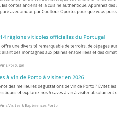
x, les contes anciens et la cuisine authentique. Apprenez des 
paré avec amour par Cooltour Oporto, pour que vous puissie
14 régions viticoles officielles du Portugal
al offre une diversité remarquable de terroirs, de cépages a
s allant des montagnes aux plaines ensoleillées et des climats
anée, il compte 14 régions viticoles officiellement désignées.
Vins
,
Portugal
es à vin de Porto à visiter en 2026
ence des meilleures dégustations de vin de Porto ? Évitez les
ristiques et explorez nos 5 caves à vin à visiter absolument
aves familiales intimes, ce guide met en lumière les meilleu
té supérieure, tout en découvrant des traditions viticoles sé
Vins
,
Visites & Expériences
,
Porto