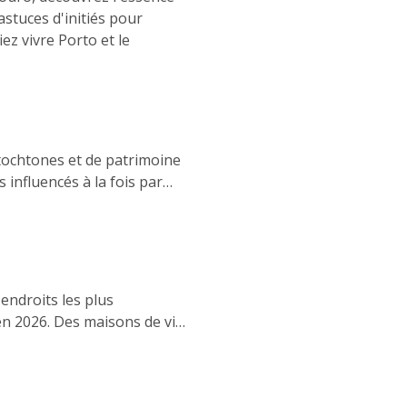
astuces d'initiés pour
z vivre Porto et le
utochtones et de patrimoine
 influencés à la fois par
 endroits les plus
 en 2026. Des maisons de vin
rs endroits pour déguster
culaires