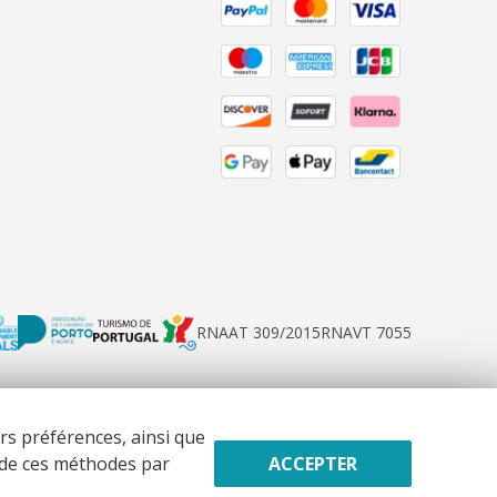
RNAAT 309/2015
RNAVT 7055
rs préférences, ainsi que
T3ER - ref. 101121592
n de ces méthodes par
ACCEPTER