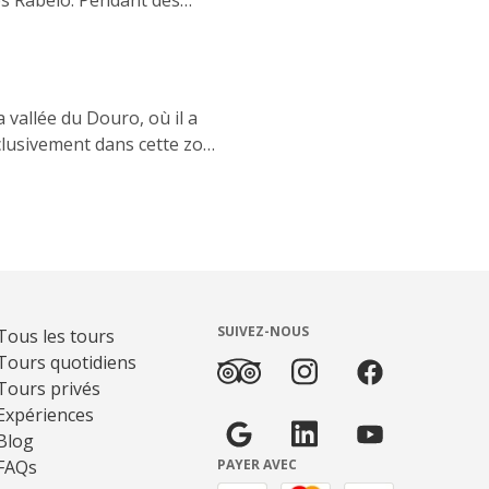
lés Rabelo. Pendant des
la région jusqu’aux caves
 entier.
a vallée du Douro, où il a
exclusivement dans cette zone
is de Pombal comme la
est également classée au
ions viticoles séculaires.
SUIVEZ-NOUS
Tous les tours
Tours quotidiens
Tours privés
Expériences
Blog
FAQs
PAYER AVEC