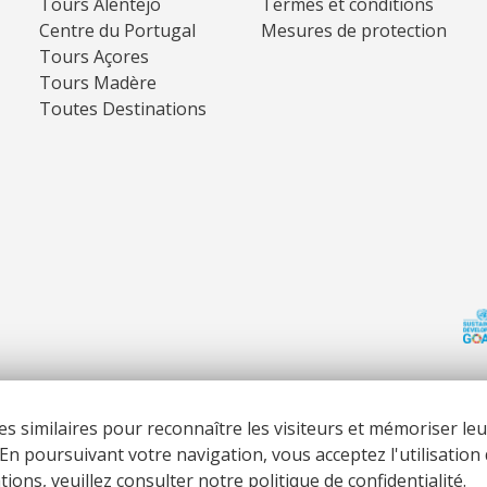
Tours Alentejo
Termes et conditions
Centre du Portugal
Mesures de protection
Tours Açores
Tours Madère
Toutes Destinations
es similaires pour reconnaître les visiteurs et mémoriser leu
 European Union’s COSME - SMP programme executed under project S
. En poursuivant votre navigation, vous acceptez l'utilisatio
Développé par
ons, veuillez consulter notre politique de confidentialité.