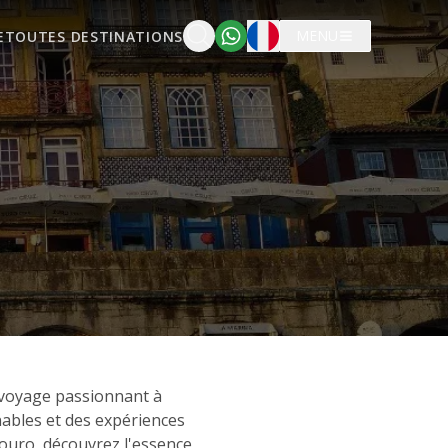
Français
MENU
E
TOUTES DESTINATIONS
 voyage passionnant à
nables et des expériences
Douro, découvrez l'essence