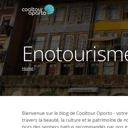
Enotourisme
Home
Bienvenue sur le blog de Cooltour Oporto - votr
travers la beauté, la culture et le patrimoine de
hors des sentiers battus recommandés par nos gui