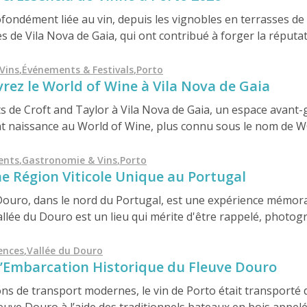
ofondément liée au vin, depuis les vignobles en terrasses de
es de Vila Nova de Gaia, qui ont contribué à forger la réput
Ce riche patrimoine est célébré chaque année lors de la Win
o, deux événements majeurs qui mettent en valeur les tradit
Vins
,
Événements & Festivals
,
Porto
ez le World of Wine à Vila Nova de Gaia
rto en tant que destination touristique viticole de premier 
s de Croft and Taylor à Vila Nova de Gaia, un espace avant-g
nt naissance au World of Wine, plus connu sous le nom de 
ents
,
Gastronomie & Vins
,
Porto
ne Région Viticole Unique au Portugal
u Douro, dans le nord du Portugal, est une expérience mémor
allée du Douro est un lieu qui mérite d'être rappelé, photogr
iences
,
Vallée du Douro
L’Embarcation Historique du Fleuve Douro
sons de transport modernes, le vin de Porto était transporté 