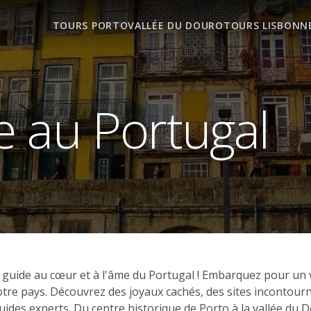
TOURS PORTO
VALLÉE DU DOURO
TOURS LISBONN
 au Portugal
e guide au cœur et à l'âme du Portugal ! Embarquez pour un
 notre pays. Découvrez des joyaux cachés, des sites incontour
des experts. Du centre historique de Porto à la vallée du 