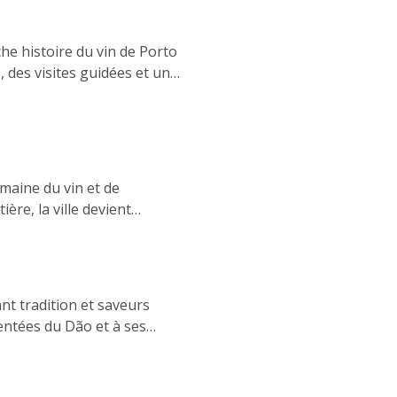
che histoire du vin de Porto
des visites guidées et un
es expériences dans les
t ce dont vous avez besoin
maine du vin et de
ère, la ville devient
de vin dans l'emblématique
 des possibilités de
ssionnels du secteur.
ant tradition et saveurs
dentées du Dão et à ses
'Atlantique et les délices
avers l'histoire, la