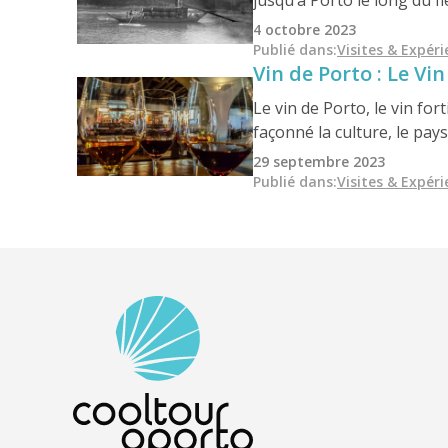
jusqu’à Porto le long du f
siècles, ces embarcations 
4 octobre 2023
de Vila Nova de Gaia, où le
Publié dans
:
Visites & Expér
Vin de Porto : Le Vin
Le vin de Porto, le vin for
façonné la culture, le pay
historique, il provient de
29 septembre 2023
première région viticole 
Publié dans
:
Visites & Expér
patrimoine mondial de l’U