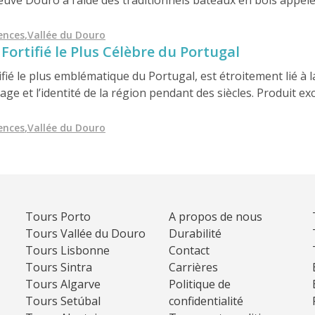
leuve Douro à l’aide des traditionnels bateaux en bois appe
ont transporté des barriques de vin depuis les vignobles de 
 vin était vieilli et préparé pour l’exportation dans le monde
iences
,
Vallée du Douro
 Fortifié le Plus Célèbre du Portugal
tifié le plus emblématique du Portugal, est étroitement lié à l
sage et l’identité de la région pendant des siècles. Produit 
 la région délimitée du Douro, établie en 1756 par le marqu
officiellement réglementée au monde. Aujourd’hui, la région 
iences
,
Vallée du Douro
NESCO, réputée pour ses vignobles en terrasses et ses tradit
Tours Porto
A propos de nous
Tours Vallée du Douro
Durabilité
Tours Lisbonne
Contact
Tours Sintra
Carrières
Tours Algarve
Politique de
Tours Setúbal
confidentialité