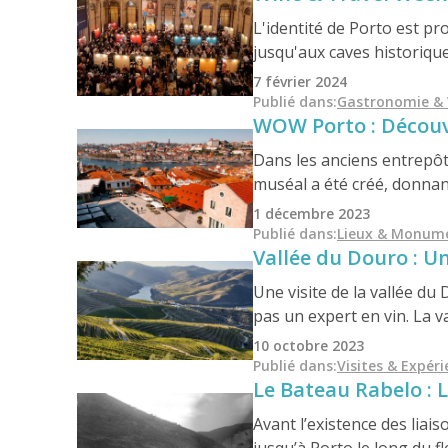
L'identité de Porto est pr
jusqu'aux caves historiqu
dans le domaine viticole. 
7 février 2024
l'Essência do Vinho – Port
Publié dans
:
Gastronomie & 
WOW Porto : Découvr
renforcent le statut de Po
Dans les anciens entrepôt
muséal a été créé, donna
1 décembre 2023
Publié dans
:
Lieux & Monum
Vallée du Douro : U
Une visite de la vallée d
pas un expert en vin. La v
10 octobre 2023
Publié dans
:
Visites & Expér
Le Bateau Rabelo : 
Avant l’existence des liai