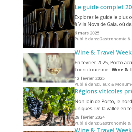
Le guide complet 20
Explorez le guide le plus 
à Vila Nova de Gaia, où d
aperçu des traditions viti
6 mars 2025
caves ou d'une liste compl
Publié dans
:
Gastronomie & 
pour un voyage viticole in
Wine & Travel Week 
En février 2025, Porto ac
l'oenotourisme :
Wine & 
l'épicentre mondial de l'
12 février 2025
P
alácio da Bolsa
. Avec p
Publié dans
:
Lieux & Monum
Régions viticoles pr
réseautage, c'est un évén
Non loin de Porto, le nord
uniques. De la vallée en t
rouges élégants, en passan
28 février 2024
croquants du Vinho Verde 
Publié dans
:
Gastronomie & 
Wine & Travel Week 
culture et un goût inégalé