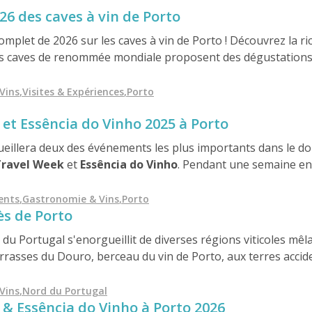
26 des caves à vin de Porto
complet de 2026 sur les caves à vin de Porto ! Découvrez la ri
es caves de renommée mondiale proposent des dégustations, 
coles séculaires. Que vous soyez à la recherche des meilleur
ète de toutes les options disponibles, ce guide contient tou
Vins
,
Visites & Expériences
,
Porto
oubliable.
et Essência do Vinho 2025 à Porto
cueillera deux des événements les plus importants dans le do
Travel Week
et
Essência do Vinho
. Pendant une semaine enti
oenotourisme, réunissant producteurs, experts et amateurs 
lus de
4 000 vins à déguster
, des masterclasses exclusives et
ents
,
Gastronomie & Vins
,
Porto
ès de Porto
ement incontournable pour les amateurs de vin et les profe
 du Portugal s'enorgueillit de diverses régions viticoles mêl
errasses du Douro, berceau du vin de Porto, aux terres acci
t par les vins pétillants de Baga de Bairrada influencés par l
du nord-ouest, ces régions offrent un voyage surprenant à tr
Vins
,
Nord du Portugal
& Essência do Vinho à Porto 2026
.