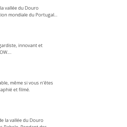
 la vallée du Douro
ation mondiale du Portugal
e & Travel Week et de
ions de la région et
plan en Europe.
ardiste, innovant et
WOW.
able, même si vous n'êtes
aphié et filmé.
de la vallée du Douro