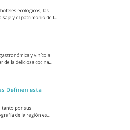
hoteles ecológicos, las
saje y el patrimonio de la
dos orgánicos, estas
ar la belleza, la cultura y
 gastronómica y vinícola
 de la deliciosa cocina
ibeira, declarado
dos para que tu viaje sea
que le ayudarán a planificar
zas Definen esta
a tanto por sus
grafía de la región es
época romana, la
 la Región Demarcada del