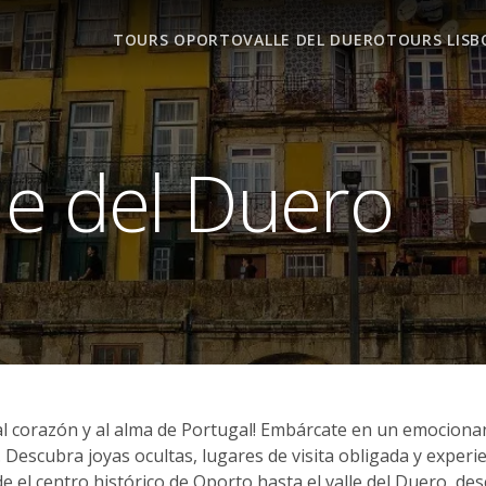
TOURS OPORTO
VALLE DEL DUERO
TOURS LISB
le del Duero
al corazón y al alma de Portugal! Embárcate en un emocionant
s. Descubra joyas ocultas, lugares de visita obligada y exper
l centro histórico de Oporto hasta el valle del Duero, desc