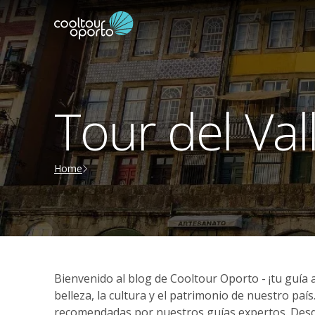
Tour del Val
Home
Bienvenido al blog de Cooltour Oporto - ¡tu guía 
belleza, la cultura y el patrimonio de nuestro paí
recomendadas por nuestros guías expertos. Desde e