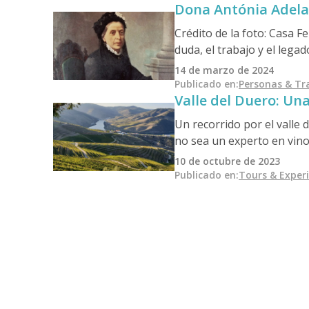
Dona Antónia Adelai
Biblioteca Joanina; y disf
Alto Duero. Para experien
Crédito de la foto: Casa F
duda, el trabajo y el lega
trata de nuestros famoso
14 de marzo de 2024
incomparable, incuestion
Publicado en
:
Personas & Tr
Valle del Duero: Un
Un recorrido por el valle
no sea un experto en vinos
10 de octubre de 2023
Publicado en
:
Tours & Exper