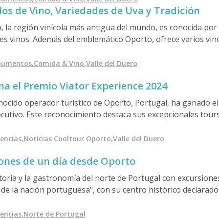
ilos de Vino, Variedades de Uva y Tradición
reguló la producción, especialmente de vino de Oporto, refo
e vinos con perfiles únicos.
 la región vinícola más antigua del mundo, es conocida po
les vinos. Además del emblemático Oporto, ofrece varios vin
lebre Moscatel do Douro- que muestran el terruño y la artesa
os amantes del vino.
numentos
,
Comida & Vino
,
Valle del Duero
a el Premio Viator Experience 2024
ocido operador turístico de Oporto, Portugal, ha ganado el
cutivo. Este reconocimiento destaca sus excepcionales tour
recen experiencias personalizadas que incluyen visitas a bode
 paseos en barco. Esta empresa familiar sigue destacando por
iencias
,
Noticias Cooltour Oporto
,
Valle del Duero
larado Patrimonio de la Humanidad por la UNESCO.
ones de un día desde Oporto
storia y la gastronomía del norte de Portugal con excursion
 de la nación portuguesa", con su centro histórico declarado
 explore los lugares antiguos de Braga, como el Santuári
Aveiro y de los barcos moliceiros; visite la histórica Univers
iencias
,
Norte de Portugal