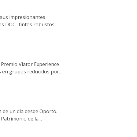
rzando la importancia del
r sus impresionantes
os DOC -tintos robustos,
nía únicos de la región.
 Premio Viator Experience
s en grupos reducidos por
gas, catas de vino,
 mostrar la belleza y la
es de un día desde Oporto.
 Patrimonio de la
o do Bom Jesus do Monte;
idade de Coimbra y la