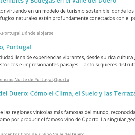
tenibles y Bodegas en el Valle del Duero
 convirtiendo en un modelo de turismo sostenible, donde los 
fugios naturales están profundamente conectados con el pai
ra regenerativa hasta el diseño con energía solar y los viñe
ajeros conscientes una forma de bajo impacto para experiment
o
,
Portugal
,
Dónde alojarse
del valle más emblemático de Portugal.
o, Portugal
iudad llena de experiencias vibrantes, desde su rica cultura
óricos e impresionantes paisajes. Tanto si quieres disfrutar
lmente conocidos vinos de Oporto o explorar el distrito de R
ad por la UNESCO, Cooltour Oporto ofrece tours personaliza
iencias
,
Norte de Portugal
,
Oporto
estra App Guía de Viaje para obtener consejos y actividades 
del Duero: Cómo el Clima, el Suelo y las Terra
Oporto.
 de las regiones vinícolas más famosas del mundo, reconocid
omo por producir el famoso vino de Oporto. La singular geo
ad y variedad de sus vinos. Con raíces que se remontan a la 
zó un hito en 1756, cuando el Marqués de Pombal estableció
numentos
,
Comida & Vino
,
Valle del Duero