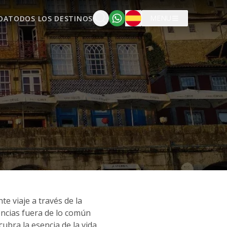
Español
MENU
OA
TODOS LOS DESTINOS
e viaje a través de la
iencias fuera de lo común
ubra la esencia de la vida