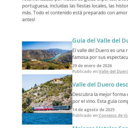
portuguesa, incluidas las fiestas locales, las hi
más. Todo el contenido está preparado con amor
antes!
Guía del Valle del 
El valle del Duero es una
famosa por sus espectacula
como cuna del vino de Opo
29 de enero de 2026
como Pinhão y Peso da Régu
Publicado en
:
Valle del Duer
Valle del Duero des
Descubra la mejor forma d
por el vino. Esta guía co
para ayudarle a elegir la 
14 de agosto de 2025
Publicado en
:
Consejos de V