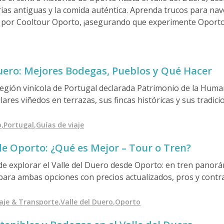
storias antiguas y la comida auténtica. Aprenda trucos para 
 por Cooltour Oporto, ¡asegurando que experimente Oport
Duero: Mejores Bodegas, Pueblos y Qué Hacer
 región vinícola de Portugal declarada Patrimonio de la Hum
res viñedos en terrazas, sus fincas históricas y sus tradici
rto, que ofrece una rica mezcla de paisajes fluviales pinto
a, y experiencias inmersivas a través del vino, la cultura y l
o
,
Portugal
,
Guías de viaje
de Oporto: ¿Qué es Mejor – Tour o Tren?
e explorar el Valle del Duero desde Oporto: en tren panorá
mpara ambas opciones con precios actualizados, pros y contra
experiencia que mejor se adapte a su estilo de viaje.
iaje & Transporte
,
Valle del Duero
,
Oporto