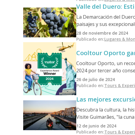
Valle del Duero: Est
Duero. Este acto pionero 
territorio en la creación d
La Demarcación del Duero,
paisajes y sus excepciona
blancos crujientes y el cé
28 de noviembre de 2024
Una visita obligada para l
Publicado en
:
Lugares & Mo
Cooltour Oporto gan
Cooltour Oporto, un recon
2024 por tercer año conse
el valle del Duero, que of
26 de julio de 2024
almuerzos tradicionales y
Publicado en
:
Tours & Exper
cultura de este lugar dec
Las mejores excursi
Descubra la cultura, la hi
Visite Guimarães, "la cuna
Humanidad por la UNESCO;
12 de junio de 2024
disfrute de los canales de 
Publicado en
:
Tours & Exper