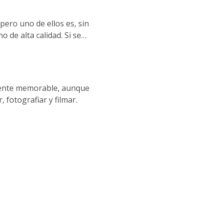
 en la región vinícola del
porto.
pero uno de ellos es, sin
 de alta calidad. Si se
a figura absolutamente
reira Douro.
lmente memorable, aunque
 fotografiar y filmar.