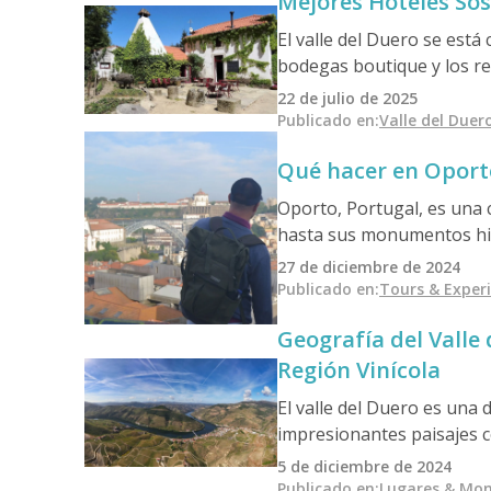
Mejores Hoteles Sos
El valle del Duero se está
bodegas boutique y los re
región. Desde la agricultu
22 de julio de 2025
estancias ofrecen a los vi
Publicado en
:
Valle del Duer
las tradiciones vinícolas 
Qué hacer en Oport
Oporto, Portugal, es una c
hasta sus monumentos hist
local, degustar los mundia
27 de diciembre de 2024
Patrimonio de la Humanid
Publicado en
:
Tours & Exper
inolvidable. Descargue nu
Geografía del Valle 
su aventura perfecta en 
Región Vinícola
El valle del Duero es una
impresionantes paisajes c
fundamental para la calid
5 de diciembre de 2024
producción de vino alcan
Publicado en
:
Lugares & Mo