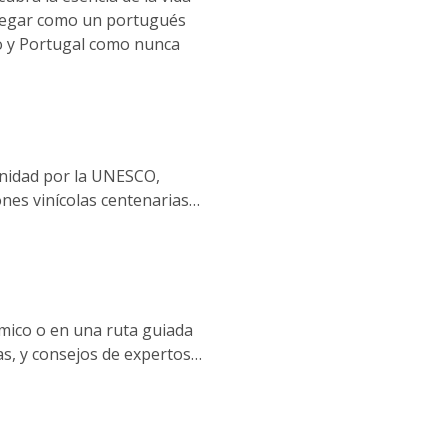
navegar como un portugués
o y Portugal como nunca
anidad por la UNESCO,
ones vinícolas centenarias
rescos, pueblos con encanto
a historia.
mico o en una ruta guiada
s, y consejos de expertos,