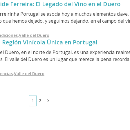
de Ferreira: El Legado del Vino en el Duero
rute de los viñedos en terrazas de Pinhão y del vino de Oporto
cias más profundas, considere los recorridos de Cooltour O
erreirinha Portugal se asocia hoy a muchos elementos clave, 
do que hemos dejado, y seguimos dejando, en el campo del vino
s vinos, como el mundialmente conocido vino de Oporto, un
able y extremadamente relevante es Doña Maria Antonia Fer
adiciones
,
Valle del Duero
a Región Vinícola Única en Portugal
 del Duero, en el norte de Portugal, es una experiencia rea
. El valle del Duero es un lugar que merece la pena recordar,
iencias
,
Valle del Duero
1
2