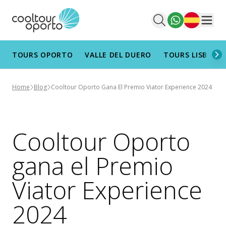
Español
Men
TOURS OPORTO
VALLE DEL DUERO
TOURS LISBOA
Home
Blog
Cooltour Oporto Gana El Premio Viator Experience 2024
Cooltour Oporto
gana el Premio
Viator Experience
2024