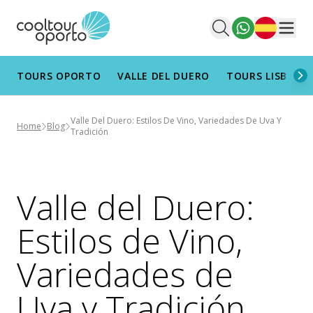
Español
Men
TOURS OPORTO
VALLE DEL DUERO
TOURS LISBOA
Valle Del Duero: Estilos De Vino, Variedades De Uva Y
Home
Blog
Tradición
Valle del Duero:
Estilos de Vino,
Variedades de
Uva y Tradición