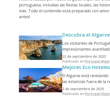
portuguesa, incluidas las fiestas locales, las hi
más. Todo el contenido está preparado con amor
antes!
Descubra el Algarve:
Los visitantes de Portuga
impresionantes acantilado
ofrece una gran riqueza cu
22 de septiembre de 2025
tradición culinaria basad
Publicado en
:
Portugal
,
Alga
Mejores Eco Hoteles
excepcional diversidad y at
El Algarve está revelando 
las estancias fuera de la
rurales que funcionan con
2 de septiembre de 2025
meridional está redefinie
Publicado en
:
Portugal
,
Alga
de bajo impacto y alta rec
comodidad y autenticidad.