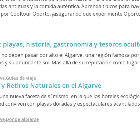
storias antiguas y la comida auténtica. Aprenda trucos para 
 por Cooltour Oporto, ¡asegurando que experimente Oport
 playas, historia, gastronomía y tesoros ocult
l no deben pasar por alto el Algarve, una región famosa por
s y su abundante sol. Más allá de su reputación como lugar 
ltural y natural. Pintorescos pueblos encalados, históricos c
a en marisco fresco y extensos parques naturales lo conviert
rve
,
Guías de viaje
 y Retiros Naturales en el Algarve
ractivo.
una nueva faceta de sí mismo, en la que los hoteles ecológic
 red conviven con playas doradas y espectaculares acantilado
 energía solar hasta pensiones sostenibles cerca de laguna
ndo las escapadas de sol y mar con un propósito. Para los vi
rve
,
Dónde alojarse
ompensa, estas estancias ecológicas ofrecen el equilibrio pe