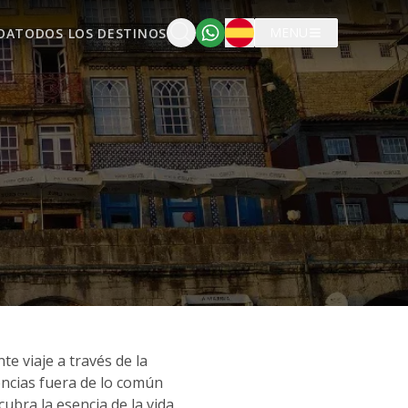
Español
MENU
OA
TODOS LOS DESTINOS
e viaje a través de la
iencias fuera de lo común
ubra la esencia de la vida