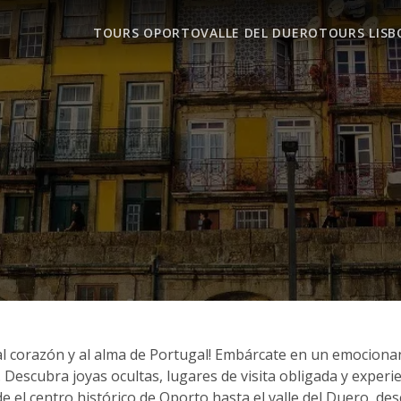
TOURS OPORTO
VALLE DEL DUERO
TOURS LISB
al corazón y al alma de Portugal! Embárcate en un emocionant
s. Descubra joyas ocultas, lugares de visita obligada y exper
l centro histórico de Oporto hasta el valle del Duero, desc