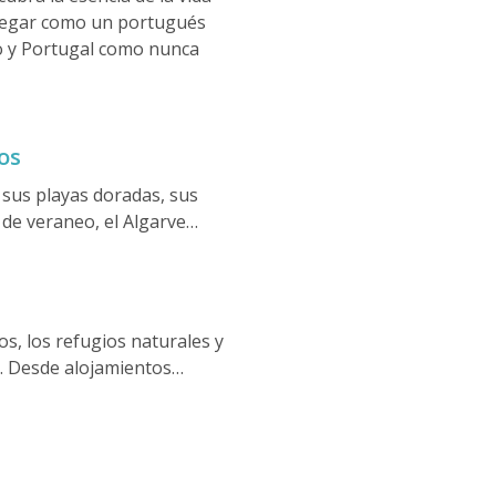
navegar como un portugués
o y Portugal como nunca
os
 sus playas doradas, sus
de veraneo, el Algarve
astillos moriscos, una rica
en en un destino de
os, los refugios naturales y
s. Desde alojamientos
s protegidas, esta región
ajeros que buscan un viaje
rfecto entre naturaleza,