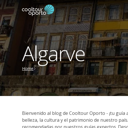
Algarve
Home
Bienvenido al blog de Cooltour Oporto - ¡tu guía 
belleza, la cultura y el patrimonio de nuestro paí
recomendadas por nuestros guías expertos. Desde e