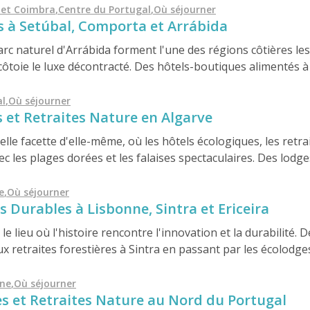
ée dans la culture locale, la nature et les valeurs du slow tr
 et Coimbra
,
Centre du Portugal
,
Où séjourner
s à Setúbal, Comporta et Arrábida
arc naturel d'Arrábida forment l'une des régions côtières l
 côtoie le luxe décontracté. Des hôtels-boutiques alimentés à
 cœur des forêts de pins et des rizières, ces hébergements é
ation et simplicité qui caractérise la région. Idéal pour un vo
al
,
Où séjourner
s et Retraites Nature en Algarve
lle facette d'elle-même, où les hôtels écologiques, les retra
c les plages dorées et les falaises spectaculaires. Des lodge
aux maisons d'hôtes durables près des lagunes protégées, 
eil et mer avec un objectif précis. Pour les voyageurs à la re
e
,
Où séjourner
s Durables à Lisbonne, Sintra et Ericeira
fiant, ces hébergements écologiques offrent un équilibre pa
e lieu où l'histoire rencontre l'innovation et la durabilité. D
x retraites forestières à Sintra en passant par les écolodg
ie le charme urbain, le patrimoine culturel et la nature côtiè
sponsable.
nne
,
Où séjourner
es et Retraites Nature au Nord du Portugal