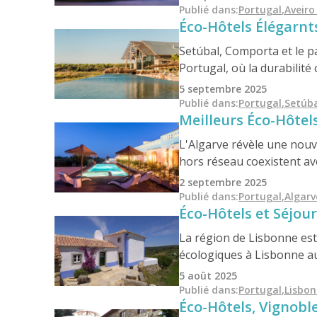
au tourisme de masse, ancr
Publié dans
:
Portugal
,
Aveiro
Éco-Hôtels Élégarnt
Setúbal, Comporta et le p
Portugal, où la durabilité
lodges naturels nichés au
5 septembre 2025
l'équilibre entre sophistic
Publié dans
:
Portugal
,
Setúb
Meilleurs Éco-Hôtel
L'Algarve révèle une nouve
hors réseau coexistent ave
solaire dans la campagne 
2 septembre 2025
redéfinit les escapades sol
Publié dans
:
Portugal
,
Algarv
Éco-Hôtels et Séjour
impact et hautement grati
et authenticité.
La région de Lisbonne est l
écologiques à Lisbonne au
Ericeira, cette région all
5 août 2025
en faveur du tourisme re
Publié dans
:
Portugal
,
Lisbo
Éco-Hôtels, Vignobl