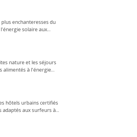
avel.
es plus enchanteresses du
 l'énergie solaire aux
cologiques reflètent
yage lent et conscient.
ites nature et les séjours
s alimentés à l'énergie
cette région du sud
cherche d'un séjour à faible
rfait entre nature, confort
es hôtels urbains certifiés
es adaptés aux surfeurs à
re à un engagement croissant