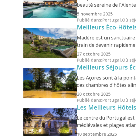
beauté sereine de l'Alente
traditions profondément e
5 novembre 2025
voyageurs en quête d'espac
Publié dans
:
Portugal
,
Où séj
Meilleurs Éco-Hôtel
les complexes hôteliers éc
explorateurs conscients qu
Madère est un sanctuaire d
train de devenir rapideme
boutiques avec vue sur l'o
27 octobre 2025
un mélange unique de con
Publié dans
:
Portugal
,
Où séj
Meilleurs Séjours É
Les Açores sont à la poin
des chambres d'hôtes alim
émeraude. Des excursions 
20 octobre 2025
l'Atlantique offre aux amo
Publié dans
:
Portugal
,
Où séj
Les Meilleurs Hôtel
d'Europe, de manière resp
Le centre du Portugal est
médiévales et plages atlan
schisteux ou situés dans 
10 septembre 2025