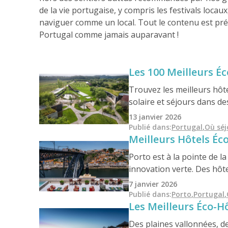
de la vie portugaise, y compris les festivals locau
naviguer comme un local. Tout le contenu est pré
Portugal comme jamais auparavant !
Les 100 Meilleurs É
Trouvez les meilleurs hôte
solaire et séjours dans d
guide sélectionné compren
13 janvier 2026
de manière responsable sa
Publié dans
:
Portugal
,
Où séj
Meilleurs Hôtels Éc
Porto est à la pointe de la
innovation verte. Des hôt
retraites au bord du fleu
7 janvier 2026
Que vous exploriez des qua
Publié dans
:
Porto
,
Portugal
,
Les Meilleurs Éco-H
prouve que durabilité et c
Des plaines vallonnées, de