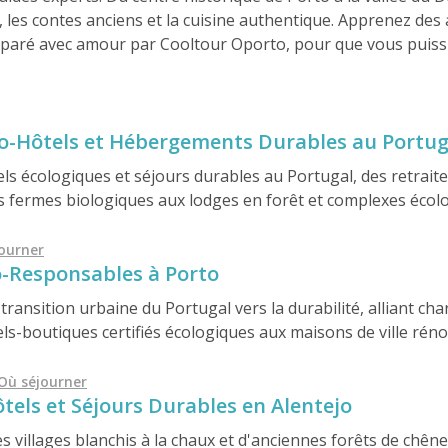
x, les contes anciens et la cuisine authentique. Apprenez des 
paré avec amour par Cooltour Oporto, pour que vous puissie
co-Hôtels et Hébergements Durables au Portug
ls écologiques et séjours durables au Portugal, des retraite
es fermes biologiques aux lodges en forêt et complexes écol
d 100 hébergements triés sur le volet dans toutes les régi
ns renoncer au confort ou au style.
ourner
o-Responsables à Porto
 transition urbaine du Portugal vers la durabilité, alliant ch
els-boutiques certifiés écologiques aux maisons de ville rén
ve, la ville offre aux voyageurs conscients des hébergements
rtiers sans voiture ou profitiez d'un jardin sur le toit avec
Où séjourner
ôtels et Séjours Durables en Alentejo
ulture vont de pair.
s villages blanchis à la chaux et d'anciennes forêts de chêne