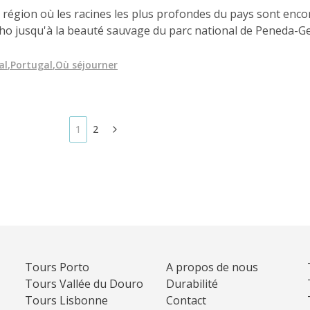
 région où les racines les plus profondes du pays sont encor
inho jusqu'à la beauté sauvage du parc national de Peneda-G
ogiques, les vignobles durables et les retraites hors réseau
ectueux de l'environnement d'explorer les montagnes, les ri
al
,
Portugal
,
Où séjourner
me de masse.
1
2
Tours Porto
A propos de nous
Tours Vallée du Douro
Durabilité
Tours Lisbonne
Contact