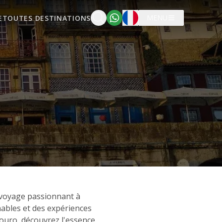
Français
MENU
E
TOUTES DESTINATIONS
 voyage passionnant à
nables et des expériences
Douro, découvrez l'essence