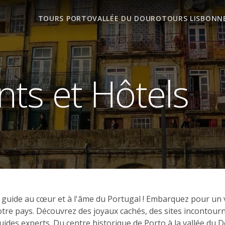
TOURS PORTO
VALLÉE DU DOURO
TOURS LISBONN
ts et Hôtels
e guide au cœur et à l'âme du Portugal ! Embarquez pour un
 notre pays. Découvrez des joyaux cachés, des sites incontour
des experts. Du centre historique de Porto à la vallée du 