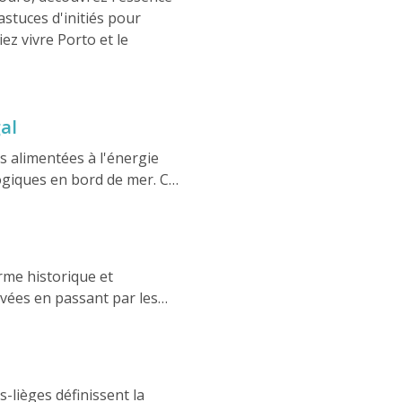
astuces d'initiés pour
z vivre Porto et le
al
s alimentées à l'énergie
ogiques en bord de mer. Ce
ons, vous aidant à voyager
arme historique et
ovées en passant par les
 élégants et responsables.
 vue sur le Douro, Porto
s-lièges définissent la