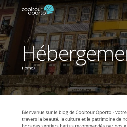
Hébergemen
Home
Bienvenue sur le blog de Cooltour Oporto - votr
travers la beauté, la culture et le patrimoine de
hors des sentiers battus recommandés par nos gui