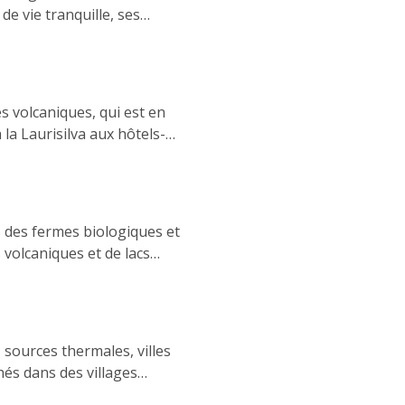
e vie tranquille, ses
e spirituelle aux
iologiques en passant par
 un paradis pour les
s volcaniques, qui est en
la Laurisilva aux hôtels-
fre aux voyageurs conscients
s des fermes biologiques et
volcaniques et de lacs
et archipel isolé de
nnements les plus préservés
sources thermales, villes
hés dans des villages
ne alternative tranquille