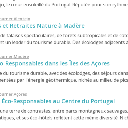
jo, le cœur ensoleillé du Portugal. Réputée pour son rythme d
nracinées et ses vins primés, cette région offre une escapad
e, de silence et de durabilité. Des oliveraies aux fermes b
ourner
,
Alentejo
s et Retraites Nature à Madère
ologiques nichés au milieu des champs dorés, l'Alentejo est
i cherchent à renouer avec la nature et le patrimoine.
e falaises spectaculaires, de forêts subtropicales et de côte
nt un leader du tourisme durable. Des écolodges adjacents à 
céan et conception à impact zéro, cette île paradisiaque of
fort, de conservation et de beauté sauvage.
ourner
,
Madère
co-Responsables dans les Îles des Açores
te du tourisme durable, avec des écolodges, des séjours dan
entées par l'énergie géothermique, nichés au milieu de pics 
respectueuses des baleines aux hôtels certifiés Biosphère, c
ureux de la nature la possibilité d'explorer l'un des enviro
ourner
,
Açores
s Éco-Responsables au Centre du Portugal
onsable et régénératrice.
 une terre de contrastes, entre parcs montagneux sauvages, 
tiques, et ses éco-hôtels reflètent cette même diversité. Nic
des fermes biologiques, ces hébergements durables offrent u