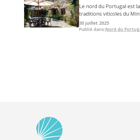
Le nord du Portugal est la
traditions viticoles du M
préservée, les hôtels écol
30 juillet 2025
moyen authentique et resp
Publié dans
:
Nord du Portug
séculaires loin du touris