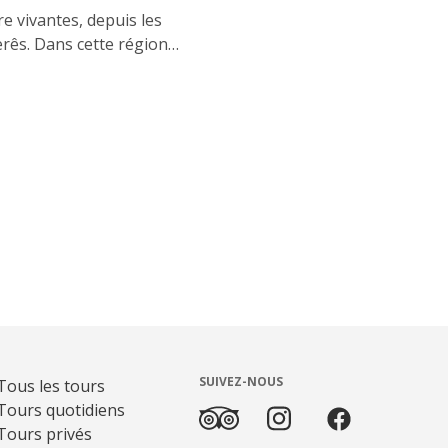
e vivantes, depuis les
erês. Dans cette région
 offrent aux voyageurs un
vières et les villages
SUIVEZ-NOUS
Tous les tours
Tours quotidiens
Tours privés