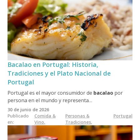
Bacalao en Portugal: Historia,
Tradiciones y el Plato Nacional de
Portugal
Portugal es el mayor consumidor de
bacalao
por
persona en el mundo y representa
aproximadamente el
20 % del consumo mundial
, a
30 de junio de 2026
pesar de contar con una población de poco más de
Publicado
Comida &
Personas &
Portugal
en
:
Vino
,
Tradiciones
,
10 millones de habitantes
y de no tener bacalao en
sus aguas. El bacalao está profundamente ligado a la
identidad y la cultura portuguesas, ocupando un