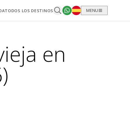
Español
MENU
OA
TODOS LOS DESTINOS
ieja en
)