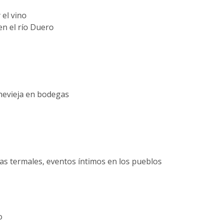
 el vino
en el río Duero
hevieja en bodegas
uas termales, eventos íntimos en los pueblos
o