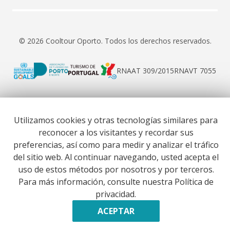
© 2026 Cooltour Oporto. Todos los derechos reservados.
RNAAT 309/2015
RNAVT 7055
Utilizamos cookies y otras tecnologías similares para
reconocer a los visitantes y recordar sus
Website co-funded by European Union’s COSME - SMP
preferencias, así como para medir y analizar el tráfico
programme executed under project ST3ER - ref. 101121592
del sitio web. Al continuar navegando, usted acepta el
Desarrollado por
uso de estos métodos por nosotros y por terceros.
Para más información, consulte nuestra Política de
privacidad.
ACEPTAR