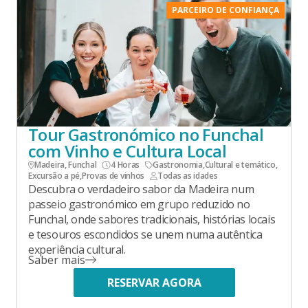
PARCEIRO DE CONFIANÇA
Tour Gastronómico no Funchal
com Vinho e Cultura Local
Madeira, Funchal
4 Horas
Gastronomia
,
Cultural e temático
,
Excursão a pé
,
Provas de vinhos
Todas as idades
Descubra o verdadeiro sabor da Madeira num
passeio gastronómico em grupo reduzido no
Funchal, onde sabores tradicionais, histórias locais
e tesouros escondidos se unem numa autêntica
experiência cultural.
Saber mais
RESERVAR AGORA