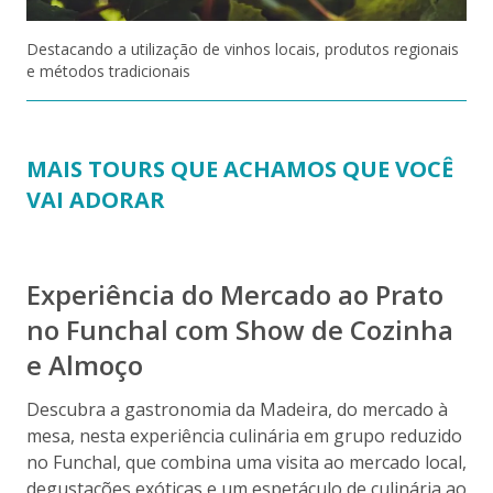
Destacando a utilização de vinhos locais, produtos regionais
e métodos tradicionais
MAIS TOURS QUE ACHAMOS QUE VOCÊ
VAI ADORAR
Experiência do Mercado ao Prato
no Funchal com Show de Cozinha
e Almoço
Descubra a gastronomia da Madeira, do mercado à
F
mesa, nesta experiência culinária em grupo reduzido
no Funchal, que combina uma visita ao mercado local,
e
degustações exóticas e um espetáculo de culinária ao