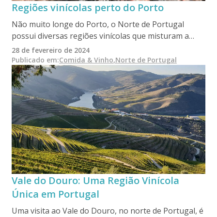
Regiões vinícolas perto do Porto
Não muito longe do Porto, o Norte de Portugal
possui diversas regiões vinícolas que misturam a
tradição com sabores únicos. Desde os socalcos do
28 de fevereiro de 2024
Vale do Douro, berço do vinho do Porto, ao terreno
Publicado em
:
Comida & Vinho
,
Norte de Portugal
acidentado do Dão com tintos elegantes, aos vinhos
espumantes Baga da Bairrada influenciados pelo
Atlântico, às delícias crocantes do Vinho Verde do
noroeste, estas regiões oferecem uma viagem
surpreendente pela história, cultura e sabor
inigualável.
Vale do Douro: Uma Região Vinícola
Única em Portugal
Uma visita ao Vale do Douro, no norte de Portugal, é