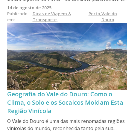
numa visita guiada ao vinho. Este guia compara
14 de agosto de 2025
ambas as opções com preços actualizados, prós e
Publicado
Dicas de Viagem &
Porto
,
Vale do
em
:
Transporte
,
Douro
contras e dicas privilegiadas, ajudando-o a escolher a
experiência mais adequada ao seu estilo de viagem.
Geografia do Vale do Douro: Como o
Clima, o Solo e os Socalcos Moldam Esta
Região Vinícola
O Vale do Douro é uma das mais renomadas regiões
vinícolas do mundo, reconhecida tanto pela sua