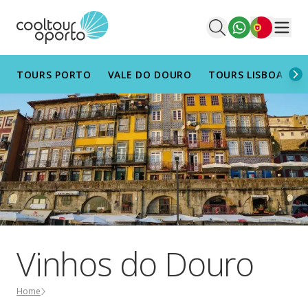
Português
Men
TOURS PORTO
VALE DO DOURO
TOURS LISBOA
T
Vinhos do Douro
Home