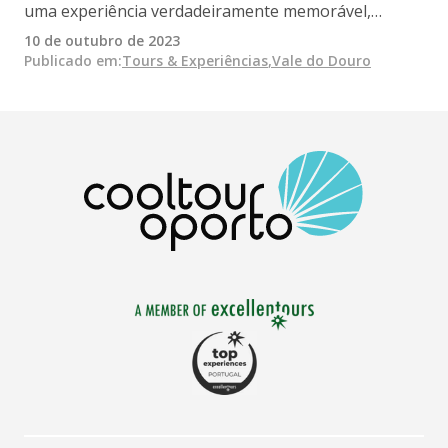
uma experiência verdadeiramente memorável,
mesmo que não seja um especialista em vinhos. O
10 de outubro de 2023
Vale do Douro é um local que merece ser recordado,
Publicado em
:
Tours & Experiências
,
Vale do Douro
captado em fotografias e filmagens.