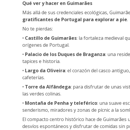
Qué ver y hacer en Guimarães
Más allá de sus credenciales ecológicas, Guimarã
gratificantes de Portugal para explorar a pie
.
No te pierdas:
•
Castillo de Guimarães
: la fortaleza medieval q
orígenes de Portugal.
•
Palacio de los Duques de Braganza
: una resid
tapices e historia.
•
Largo da Oliveira
: el corazón del casco antigu
cafeterías.
•
Torre da Alfândega
: para disfrutar de unas vi
las verdes colinas.
•
Montaña de Penha y teleférico
: una suave es
senderismo, miradores y zonas de pícnic a la som
El compacto centro histórico hace de Guimarães un
desvíos espontáneos y disfrutar de comidas sin pr