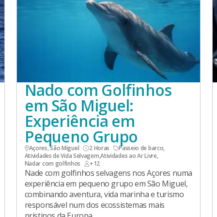
Nado com Golfinhos
em São Miguel:
Experiência em
Pequeno Grupo
Açores, São Miguel
2 Horas
Passeio de barco
,
Atividades de Vida Selvagem
,
Atividades ao Ar Livre
,
Nadar com golfinhos
+12
Nade com golfinhos selvagens nos Açores numa
experiência em pequeno grupo em São Miguel,
combinando aventura, vida marinha e turismo
responsável num dos ecossistemas mais
pristinos da Europa.