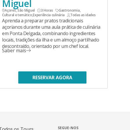
Miguel
Açores, São Miguel
3 Horas
Gastronomia
,
Cultural e temático
,
Experiência culinária
Todas as idades
Aprenda a preparar pratos tradicionais
açorianos durante uma aula prática de culinária
em Ponta Delgada, combinando ingredientes
locais, tradições da ilha e um almoço partilhado
descontraído, orientado por um chef local.
Saber mais
RESERVAR AGORA
SEGUE-NOS
Todos os Tours