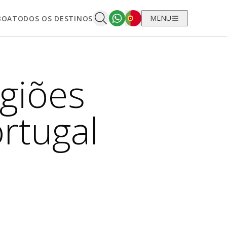
Português
MENU
BOA
TODOS OS DESTINOS
giões
ortugal