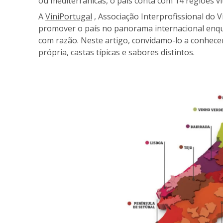
ou mediterrânicas, o país conta com 14 regiões vit
A
ViniPortugal
, Associação Interprofissional do 
promover o país no panorama internacional enqu
com razão. Neste artigo, convidamo-lo a conhece
própria, castas típicas e sabores distintos.