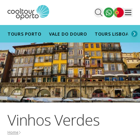
Português
Men
TOURS PORTO
VALE DO DOURO
TOURS LISBOA
T
Vinhos Verdes
Home