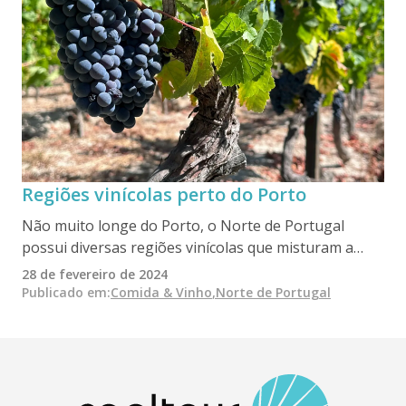
todo o mundo.
Regiões vinícolas perto do Porto
Não muito longe do Porto, o Norte de Portugal
possui diversas regiões vinícolas que misturam a
tradição com sabores únicos. Desde os socalcos do
28 de fevereiro de 2024
Vale do Douro, berço do vinho do Porto, ao terreno
Publicado em
:
Comida & Vinho
,
Norte de Portugal
acidentado do Dão com tintos elegantes, aos vinhos
espumantes Baga da Bairrada influenciados pelo
Atlântico, às delícias crocantes do Vinho Verde do
noroeste, estas regiões oferecem uma viagem
surpreendente pela história, cultura e sabor