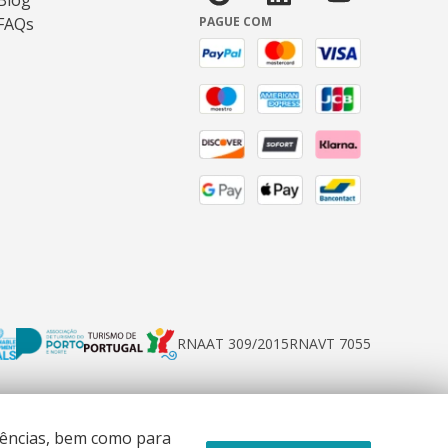
Blog
FAQs
PAGUE COM
RNAAT 309/2015
RNAVT 7055
erências, bem como para