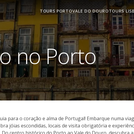
TOURS PORTO
VALE DO DOURO
TOURS LIS
o no Porto
guia para o coração e alma de Portugal! Embarque numa vi
bra jóias escondidas, locais de visita obrigatória e experiê
Do centro histórico do Porto ao Vale do Douro, descubra a 