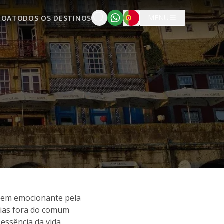
Português
MENU
BOA
TODOS OS DESTINOS
agem emocionante pela
ncias fora do comum
essência da vida