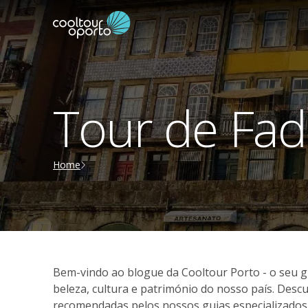
Tour de Fad
Home
Bem-vindo ao blogue da Cooltour Porto - o seu 
beleza, cultura e património do nosso país. Descu
recomendadas pelos nossos guias especializados. 