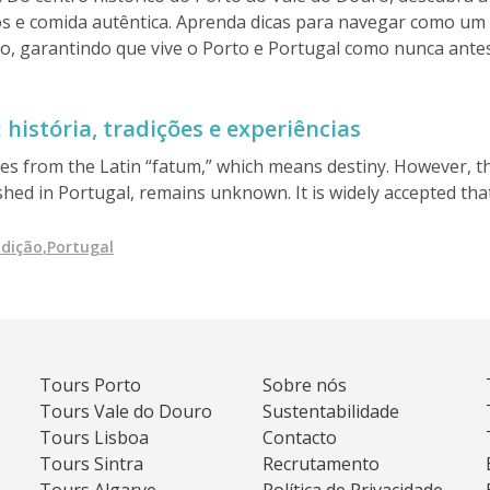
gos e comida autêntica. Aprenda dicas para navegar como um
, garantindo que vive o Porto e Portugal como nunca antes
história, tradições e experiências
ves from the Latin “fatum,” which means destiny. However, the
rished in Portugal, remains unknown. It is widely accepted t
 century as an expression among the most underprivileged cl
adição
,
Portugal
Tours Porto
Sobre nós
Tours Vale do Douro
Sustentabilidade
Tours Lisboa
Contacto
Tours Sintra
Recrutamento