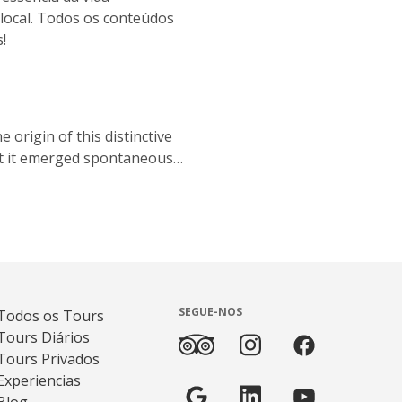
 local. Todos os conteúdos
!
 origin of this distinctive
hat it emerged spontaneously
asses in an urban setting.
SEGUE-NOS
Todos os Tours
Tours Diários
Tours Privados
Experiencias