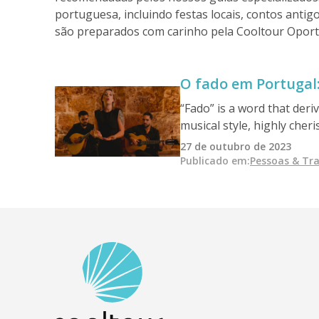
portuguesa, incluindo festas locais, contos anti
são preparados com carinho pela Cooltour Oporto
O fado em Portugal: 
“Fado” is a word that deri
musical style, highly che
in Lisbon during the 19th
27 de outubro de 2023
Maria Severa…
Publicado em
:
Pessoas & Tr