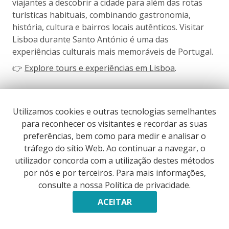
viajantes a descobrir a cidade para além das rotas
turísticas habituais, combinando gastronomia,
história, cultura e bairros locais autênticos. Visitar
Lisboa durante Santo António é uma das
experiências culturais mais memoráveis de Portugal.
👉
Explore tours e experiências em Lisboa
.
Utilizamos cookies e outras tecnologias semelhantes
Porque É Santo António Um dos Festivais Mais
para reconhecer os visitantes e recordar as suas
Autênticos da Europa
preferências, bem como para medir e analisar o
Muitas cidades europeias organizam festivais de
tráfego do sítio Web. Ao continuar a navegar, o
verão. Santo António é diferente porque pertence
utilizador concorda com a utilização destes métodos
genuinamente aos bairros que o celebram.
por nós e por terceiros. Para mais informações,
A celebração não foi pensada para visitantes. Nasceu
consulte a nossa Política de privacidade.
de gerações a decorar ruas em conjunto, da
ACEITAR
rivalidade entre bairros, de versos escritos à mão
presos a manjericos, de crianças a construir tronos