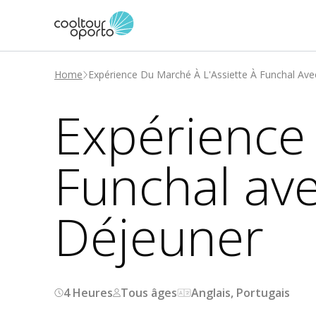
Home
Expérience Du Marché À L'Assiette À Funchal Ave
Expérience 
Funchal ave
Déjeuner
4 Heures
Tous âges
Anglais, Portugais