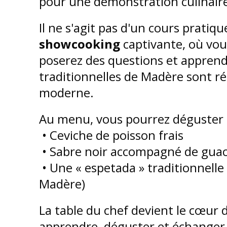
pour une démonstration culinaire
Il ne s'agit pas d'un cours pratiq
showcooking
captivante, où vou
poserez des questions et appren
traditionnelles de Madère sont r
moderne.
Au menu, vous pourrez déguster d
• Ceviche de poisson frais
• Sabre noir accompagné de guac
• Une « espetada » traditionnell
Madère)
La table du chef devient le cœur 
apprendre, déguster et échanger