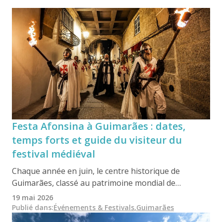
Festa Afonsina à Guimarães : dates,
temps forts et guide du visiteur du
festival médiéval
Chaque année en juin, le centre historique de
Guimarães, classé au patrimoine mondial de
l'UNESCO, s'anime à l'occasion de la Festa Afonsina,
19 mai 2026
l'une des fêtes historiques les plus importantes du
Publié dans
:
Événements & Festivals
,
Guimarães
Portugal. Inspiré par Afonso Henriques, cet