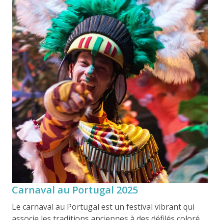
chaque année. À travers le pays, les célébrations
varient considérablement, allant de spectacles
humoristiques et critiques sur le plan social au
folklore, aux rituels et aux grands défilés avec une vie
nocturne animée, mais toutes reflètent une forte
identité locale et une participation active de la
communauté.
Carnaval au Portugal 2025
Le carnaval au Portugal est un festival vibrant qui
associe les traditions anciennes à des défilés colorés