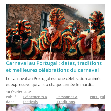
Carnaval au Portugal : dates, traditions
et meilleures célébrations du carnaval
Le carnaval au Portugal est une célébration animée
et expressive qui a lieu chaque année le mardi
précédant le mercredi des Cendres, marquant les
10 février 2026
dernières festivités avant le Carême. L'événement
Publié
Événements &
Personnes &
Portugal
dans
:
Festivals
,
Traditions
,
combine traditions anciennes, satire, musique et
esprit communautaire, avec des dates qui changent