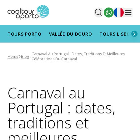
Français
Men
TOURS PORTO
VALLÉE DU DOURO
TOURS LISBONN
Carnaval Au Portugal : Dates, Traditions Et Meilleures
Home
Blog
Célébrations Du Carnaval
Carnaval au
Portugal : dates,
traditions et
meilleures