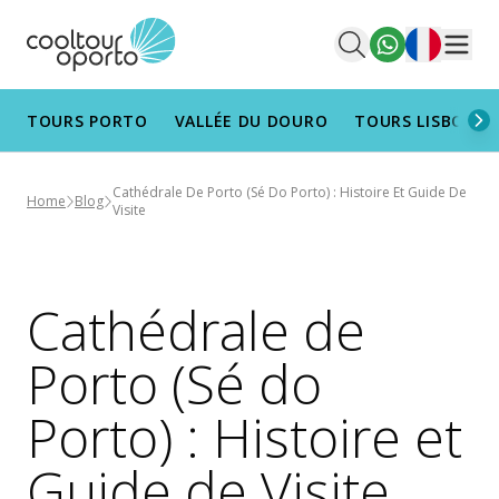
Français
Men
TOURS PORTO
VALLÉE DU DOURO
TOURS LISBONN
Cathédrale De Porto (Sé Do Porto) : Histoire Et Guide De
Home
Blog
Visite
Cathédrale de
Porto (Sé do
Porto) : Histoire et
Guide de Visite