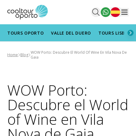
Español
Men
TOURS OPORTO
VALLE DEL DUERO
TOURS LISBOA
WOW Porto: Descubre El World Of Wine En Vila Nova De
Home
Blog
Gaia
WOW Porto:
Descubre el World
of Wine en Vila
Nova de Gaia