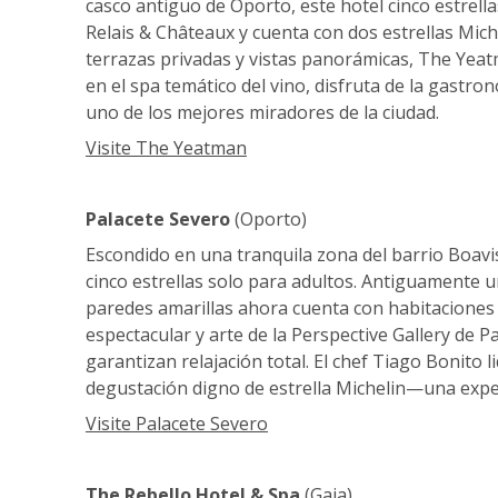
casco antiguo de Oporto, este hotel cinco estrella
Relais & Châteaux y cuenta con dos estrellas Mich
terrazas privadas y vistas panorámicas, The Yea
en el spa temático del vino, disfruta de la gast
uno de los mejores miradores de la ciudad.
Visite The Yeatman
Palacete Severo
(Oporto)
Escondido en una tranquila zona del barrio Boavis
cinco estrellas solo para adultos. Antiguamente 
paredes amarillas ahora cuenta con habitaciones
espectacular y arte de la Perspective Gallery de Par
garantizan relajación total. El chef Tiago Bonito
degustación digno de estrella Michelin—una exper
Visite Palacete Severo
The Rebello Hotel & Spa
(Gaia)