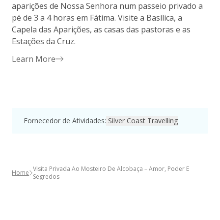
aparições de Nossa Senhora num passeio privado a
E
pé de 3 a 4 horas em Fátima. Visite a Basílica, a
n
Capela das Aparições, as casas das pastoras e as
Estações da Cruz.
i
Learn More
Fornecedor de Atividades
:
Silver Coast Travelling
Visita Privada Ao Mosteiro De Alcobaça – Amor, Poder E
Home
Segredos