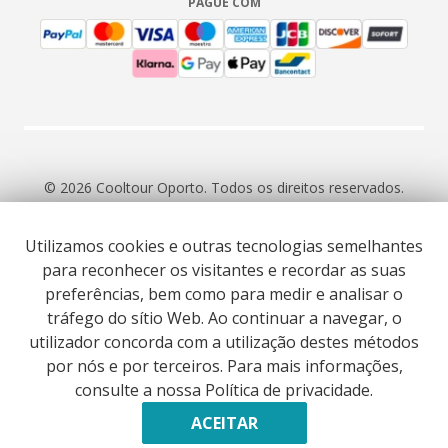
PAGUE COM
© 2026 Cooltour Oporto. Todos os direitos reservados.
Utilizamos cookies e outras tecnologias semelhantes
RNAAT 309/2015
RNAVT 7055
para reconhecer os visitantes e recordar as suas
preferências, bem como para medir e analisar o
tráfego do sítio Web. Ao continuar a navegar, o
utilizador concorda com a utilização destes métodos
por nós e por terceiros. Para mais informações,
Website co-funded by European Union’s COSME - SMP
consulte a nossa Política de privacidade.
programme executed under project ST3ER - ref. 101121592
Desenvolvido por
ACEITAR
RESERVAR AGORA