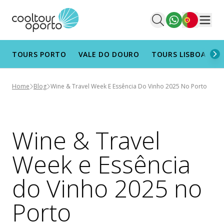
Português
Men
TOURS PORTO
VALE DO DOURO
TOURS LISBOA
T
Home
Blog
Wine & Travel Week E Essência Do Vinho 2025 No Porto
Wine & Travel
Week e Essência
do Vinho 2025 no
Porto