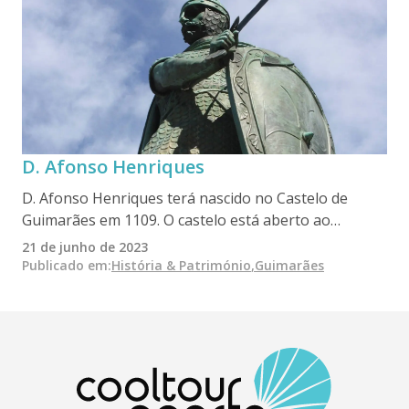
D. Afonso Henriques
D. Afonso Henriques terá nascido no Castelo de
Guimarães em 1109. O castelo está aberto ao
público, em bom estado de conservação e é um
21 de junho de 2023
monumento que merece ser visitado, pois tornou-se
Publicado em
:
História & Património
,
Guimarães
um símbolo da história de Portugal. O imponente
castelo medieval do concelho de Guimarães, perto do
Campo de São Mamede, tornou-se um ícone de
batalhas heróicas e impressionantes.