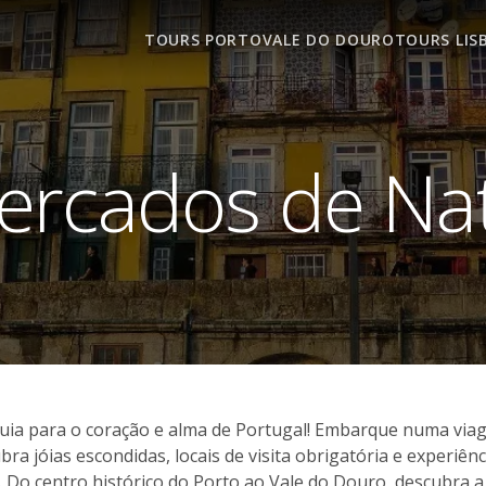
TOURS PORTO
VALE DO DOURO
TOURS LIS
ercados de Nat
guia para o coração e alma de Portugal! Embarque numa vi
bra jóias escondidas, locais de visita obrigatória e experiê
Do centro histórico do Porto ao Vale do Douro, descubra a 