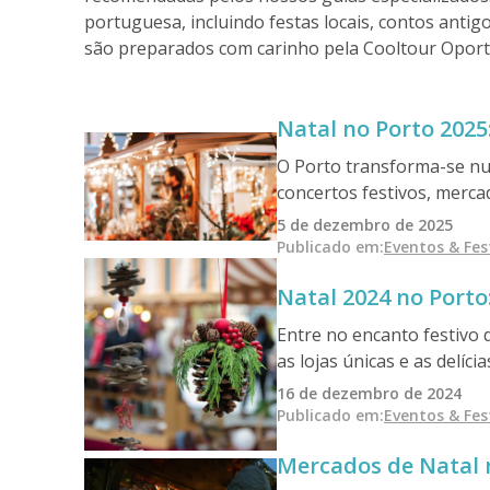
portuguesa, incluindo festas locais, contos anti
são preparados com carinho pela Cooltour Oporto
Natal no Porto 2025
O Porto transforma-se nu
concertos festivos, merca
descobrir os melhores even
5 de dezembro de 2025
Oporto e autênticos sabor
Publicado em
:
Eventos & Fes
Natal 2024 no Porto
Entre no encanto festivo 
as lojas únicas e as delíc
16 de dezembro de 2024
Publicado em
:
Eventos & Fes
Mercados de Natal 