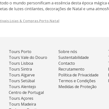
odo o mundo personificam a essência desta época mágica e 
etas de luzes cintilantes, decorações de Natal e uma atmosf
tivais
,
Lojas & Compras
,
Porto
,
Natal
Tours Porto
Sobre nós
Tours Vale do Douro
Sustentabilidade
Tours Lisboa
Contacto
Tours Sintra
Recrutamento
Tours Algarve
Política de Privacidade
Tours Setúbal
Termos e Condições
Tours Alentejo
Medidas de Proteção
Centro de Portugal
Tours Açores
Tours Madeira