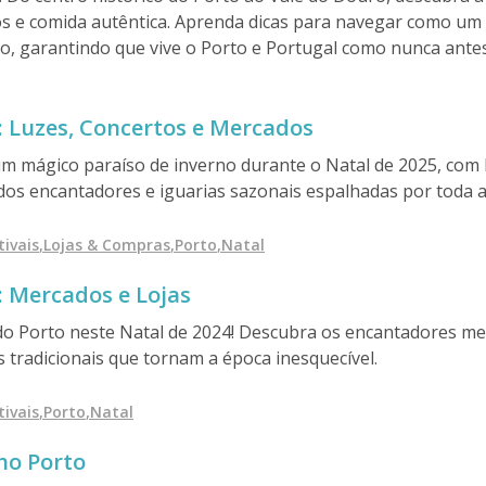
gos e comida autêntica. Aprenda dicas para navegar como um
, garantindo que vive o Porto e Portugal como nunca antes
: Luzes, Concertos e Mercados
m mágico paraíso de inverno durante o Natal de 2025, com 
dos encantadores e iguarias sazonais espalhadas por toda a 
tos, mercados e lojas locais, além de dicas privilegiadas at
es natalícios nas nossas Food Tours.
tivais
,
Lojas & Compras
,
Porto
,
Natal
: Mercados e Lojas
do Porto neste Natal de 2024! Descubra os encantadores me
ias tradicionais que tornam a época inesquecível.
tivais
,
Porto
,
Natal
no Porto