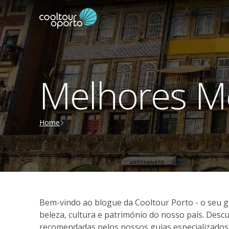
Melhores M
Home
Bem-vindo ao blogue da Cooltour Porto - o seu 
beleza, cultura e património do nosso país. Descu
recomendadas pelos nossos guias especializados. 