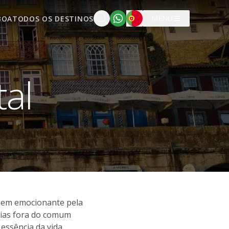
Português
MENU
BOA
TODOS OS DESTINOS
al
agem emocionante pela
ncias fora do comum
essência da vida