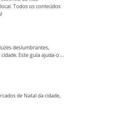
 local. Todos os conteúdos
!
luzes deslumbrantes,
cidade. Este guia ajuda-o a
ravés da aplicação Cooltour
rcados de Natal da cidade,